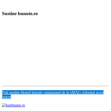
Sustine bunute.ro
Poti sustine blogul bunute cumparand de la eMAG folosind acest
buton