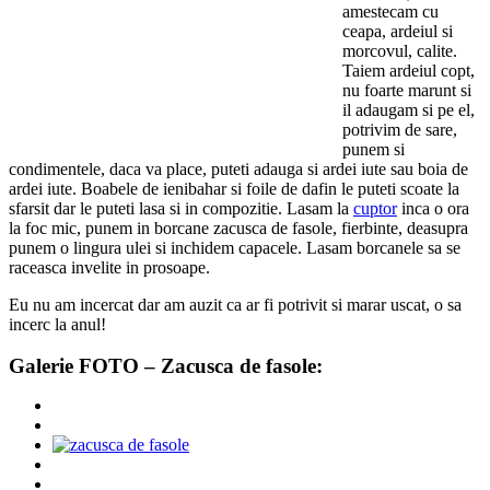
amestecam cu
ceapa, ardeiul si
morcovul, calite.
Taiem ardeiul copt,
nu foarte marunt si
il adaugam si pe el,
potrivim de sare,
punem si
condimentele, daca va place, puteti adauga si ardei iute sau boia de
ardei iute. Boabele de ienibahar si foile de dafin le puteti scoate la
sfarsit dar le puteti lasa si in compozitie. Lasam la
cuptor
inca o ora
la foc mic, punem in borcane zacusca de fasole, fierbinte, deasupra
punem o lingura ulei si inchidem capacele. Lasam borcanele sa se
raceasca invelite in prosoape.
Eu nu am incercat dar am auzit ca ar fi potrivit si marar uscat, o sa
incerc la anul!
Galerie FOTO – Zacusca de fasole: