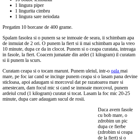
1 lingura piper
1 lingurita cimbru
1 lingura sare neiodata
Pregatim 10 borcane de 400 grame.
Spalam fasolea si o punem sa se inmoaie de seara, ii schimbam apa
de inmuiat de 2 ori. O punem la fiert si ii mai schimbam apa la vreo
10 minute, dupa ce da in clocot. Punem si o ceapa curatata, intreaga
in fasole, la fiert. Coacem jumatate din ardei (1 kilogram) il curatam
si ii punem la scurs.
Curatam ceapa si o tocam marunt. Punem uleiul, intr-o
oala
mai
mare, pe foc iar cand se incinge punem ceapa si o lasam pana devine
sticloasa, apoi adaugam si morcovul dat pe razatoarea mare si
amestecam, dam focul mic si cand se inmoaie morcovul, punem
ardeiul crud (1 kilogram) curatat si tocat. Lasam la foc mic 20-25
minute, dupa care adaugam sucul de rosii.
Daca avem fasole
cu bob mare, o
zdrobim un pic
dupa ce fierbe
(zdrobim si ceapa
de la fiert) si o