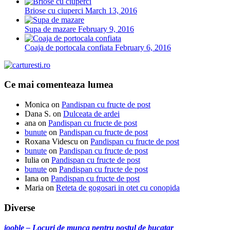
Briose cu ciuperci
March 13, 2016
Supa de mazare
February 9, 2016
Coaja de portocala confiata
February 6, 2016
Ce mai comenteaza lumea
Monica
on
Pandispan cu fructe de post
Dana S.
on
Dulceata de ardei
ana
on
Pandispan cu fructe de post
bunute
on
Pandispan cu fructe de post
Roxana Videscu
on
Pandispan cu fructe de post
bunute
on
Pandispan cu fructe de post
Iulia
on
Pandispan cu fructe de post
bunute
on
Pandispan cu fructe de post
Iana
on
Pandispan cu fructe de post
Maria
on
Reteta de gogosari in otet cu conopida
Diverse
jooble – Locuri de munca pentru postul de bucatar