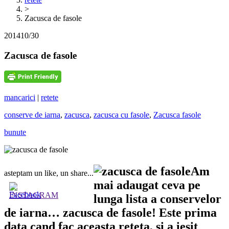
>
Zacusca de fasole
2014
10/30
Zacusca de fasole
mancarici
|
retete
conserve de iarna
,
zacusca
,
zacusca cu fasole
,
Zacusca fasole
bunute
Am
asteptam un like, un share...
mai adaugat ceva pe
lunga lista a conservelor
de iarna… zacusca de fasole! Este prima
data cand fac aceasta reteta, si a iesit