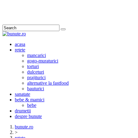
Search
acasa
retete
mancarici
gogo-muraturici
torturi
dulceturi
prajiturici
alternative la fastfood
bauturici
sanatate
bebe & mamici
bebe
drumetii
despre bunute
bunute.ro
>
retete