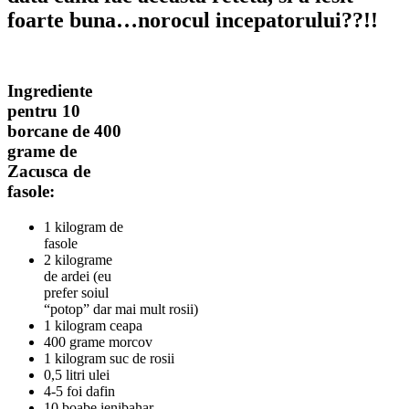
foarte buna…norocul incepatorului??!!
Ingrediente
pentru 10
borcane de 400
grame de
Zacusca de
fasole:
1 kilogram de
fasole
2 kilograme
de ardei (eu
prefer soiul
“potop” dar mai mult rosii)
1 kilogram ceapa
400 grame morcov
1 kilogram suc de rosii
0,5 litri ulei
4-5 foi dafin
10 boabe ienibahar