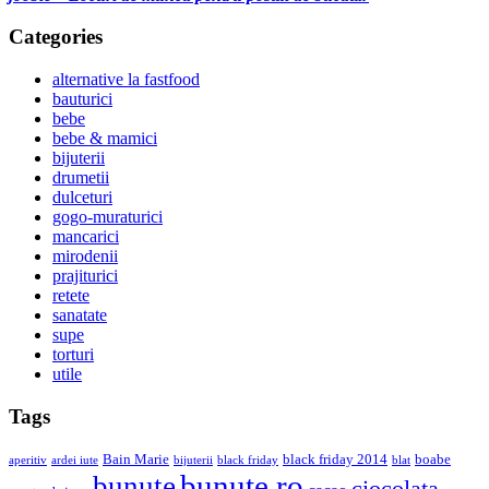
Categories
alternative la fastfood
bauturici
bebe
bebe & mamici
bijuterii
drumetii
dulceturi
gogo-muraturici
mancarici
mirodenii
prajiturici
retete
sanatate
supe
torturi
utile
Tags
Bain Marie
black friday 2014
boabe
aperitiv
ardei iute
bijuterii
black friday
blat
bunute.ro
bunute