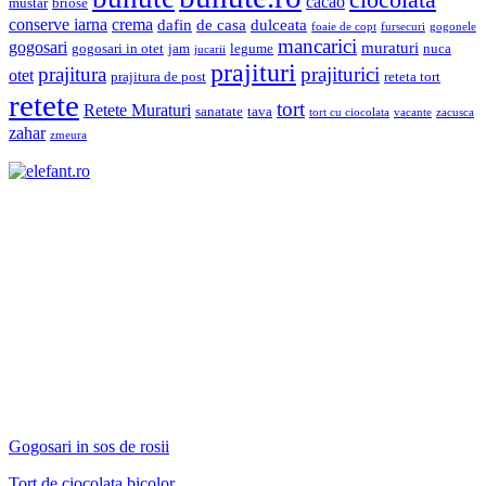
ciocolata
cacao
mustar
briose
conserve iarna
crema
dafin
de casa
dulceata
foaie de copt
fursecuri
gogonele
mancarici
gogosari
muraturi
gogosari in otet
jam
legume
nuca
jucarii
prajituri
prajiturici
prajitura
otet
prajitura de post
reteta tort
retete
tort
Retete Muraturi
sanatate
tava
tort cu ciocolata
vacante
zacusca
zahar
zmeura
Gogosari in sos de rosii
Tort de ciocolata bicolor