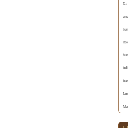
Da
an
bu
Ro
bu
Iul
bu
Ia
Ma