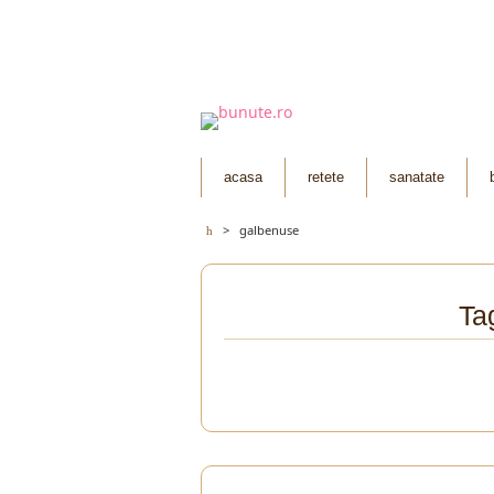
acasa
retete
sanatate
>
galbenuse
Ta