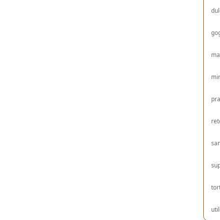
dul
gog
ma
mir
pra
ret
sa
su
tor
uti