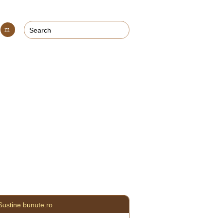
Con
tact
Sustine bunute.ro