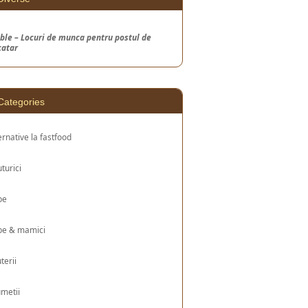
ble – Locuri de munca pentru postul de
catar
Categories
ernative la fastfood
turici
be
be & mamici
uterii
metii