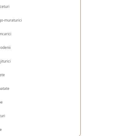
ceturi
o-muraturici
ncarici
odenii
jiturici
ete
natate
pe
turi
le