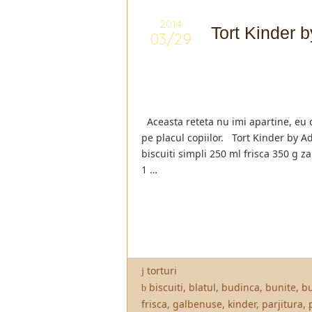
2014
Tort Kinder 
03/29
Aceasta reteta nu imi apartine, eu 
pe placul copiilor. Tort Kinder by 
biscuiti simpli 250 ml frisca 350 g z
1 …
torturi
biscuiti
,
blatul
,
budinca
,
bunite
,
b
frisca
,
galbenuse
,
kinder
,
parjitura
,