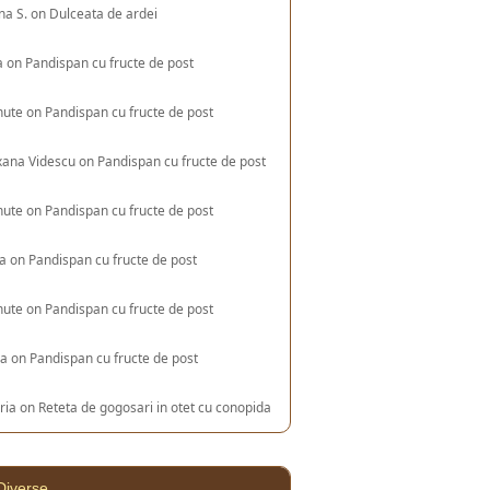
na S.
on
Dulceata de ardei
a
on
Pandispan cu fructe de post
nute
on
Pandispan cu fructe de post
xana Videscu
on
Pandispan cu fructe de post
nute
on
Pandispan cu fructe de post
ia
on
Pandispan cu fructe de post
nute
on
Pandispan cu fructe de post
na
on
Pandispan cu fructe de post
ria
on
Reteta de gogosari in otet cu conopida
Diverse