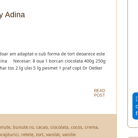
by Adina
doar am adaptat-o sub forma de tort deoarece este
Adina Necesar: 8 oua 1 borcan ciocolata 400g 250g
ahar tos 2 lg ulei 5 lg pesmet 1 praf copt Dr Oetker
READ
POST
unute
,
bunute.ro
,
cacao
,
ciocolata
,
cocos
,
crema
,
prajiturici
,
retete
,
tort
,
vanilat
,
vanilie