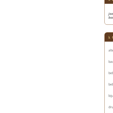
joo
bu
alt
bau
be
be
bij
dru