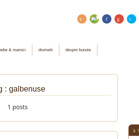
Fee
RSS
Fac
Go
Twi
dly
ebo
ogl
tter
ok
e
bebe & mamici
drumetii
despre bunute
Plu
s
g : galbenuse
1 posts