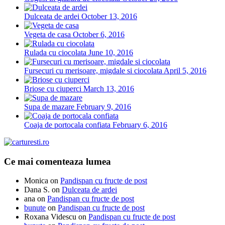
Dulceata de ardei
October 13, 2016
Vegeta de casa
October 6, 2016
Rulada cu ciocolata
June 10, 2016
Fursecuri cu merisoare, migdale si ciocolata
April 5, 2016
Briose cu ciuperci
March 13, 2016
Supa de mazare
February 9, 2016
Coaja de portocala confiata
February 6, 2016
Ce mai comenteaza lumea
Monica
on
Pandispan cu fructe de post
Dana S.
on
Dulceata de ardei
ana
on
Pandispan cu fructe de post
bunute
on
Pandispan cu fructe de post
Roxana Videscu
on
Pandispan cu fructe de post