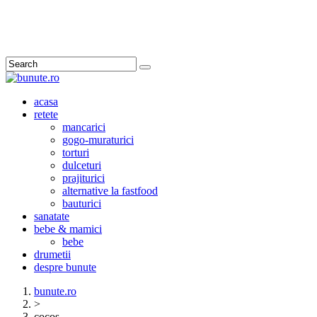
Search
acasa
retete
mancarici
gogo-muraturici
torturi
dulceturi
prajiturici
alternative la fastfood
bauturici
sanatate
bebe & mamici
bebe
drumetii
despre bunute
bunute.ro
>
cocos