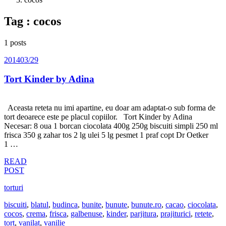
Tag : cocos
1 posts
2014
03/29
Tort Kinder by Adina
Aceasta reteta nu imi apartine, eu doar am adaptat-o sub forma de
tort deoarece este pe placul copiilor. Tort Kinder by Adina
Necesar: 8 oua 1 borcan ciocolata 400g 250g biscuiti simpli 250 ml
frisca 350 g zahar tos 2 lg ulei 5 lg pesmet 1 praf copt Dr Oetker
1 …
READ
POST
torturi
biscuiti
,
blatul
,
budinca
,
bunite
,
bunute
,
bunute.ro
,
cacao
,
ciocolata
,
cocos
,
crema
,
frisca
,
galbenuse
,
kinder
,
parjitura
,
prajiturici
,
retete
,
tort
,
vanilat
,
vanilie