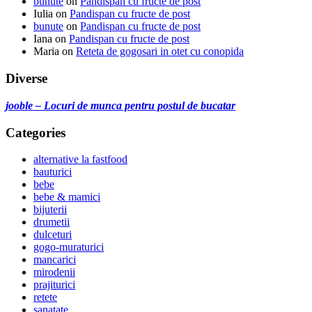
bunute
on
Pandispan cu fructe de post
Iulia
on
Pandispan cu fructe de post
bunute
on
Pandispan cu fructe de post
Iana
on
Pandispan cu fructe de post
Maria
on
Reteta de gogosari in otet cu conopida
Diverse
jooble – Locuri de munca pentru postul de bucatar
Categories
alternative la fastfood
bauturici
bebe
bebe & mamici
bijuterii
drumetii
dulceturi
gogo-muraturici
mancarici
mirodenii
prajiturici
retete
sanatate