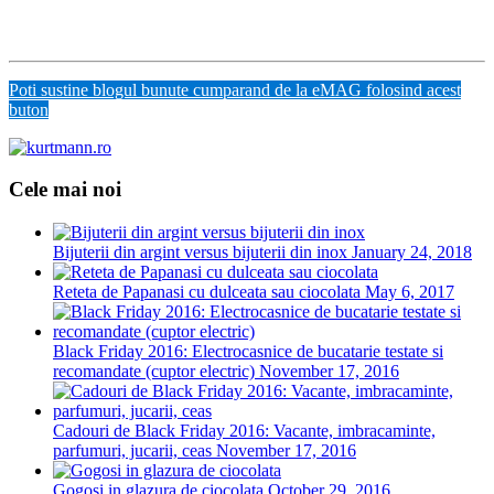
Poti sustine blogul bunute cumparand de la eMAG folosind acest
buton
Cele mai noi
Bijuterii din argint versus bijuterii din inox
January 24, 2018
Reteta de Papanasi cu dulceata sau ciocolata
May 6, 2017
Black Friday 2016: Electrocasnice de bucatarie testate si
recomandate (cuptor electric)
November 17, 2016
Cadouri de Black Friday 2016: Vacante, imbracaminte,
parfumuri, jucarii, ceas
November 17, 2016
Gogosi in glazura de ciocolata
October 29, 2016