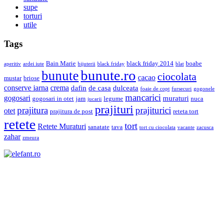
supe
torturi
utile
Tags
Bain Marie
black friday 2014
boabe
aperitiv
ardei iute
bijuterii
black friday
blat
bunute.ro
bunute
ciocolata
cacao
mustar
briose
conserve iarna
crema
dafin
de casa
dulceata
foaie de copt
fursecuri
gogonele
mancarici
gogosari
muraturi
gogosari in otet
jam
legume
nuca
jucarii
prajituri
prajiturici
prajitura
otet
prajitura de post
reteta tort
retete
tort
Retete Muraturi
sanatate
tava
tort cu ciocolata
vacante
zacusca
zahar
zmeura