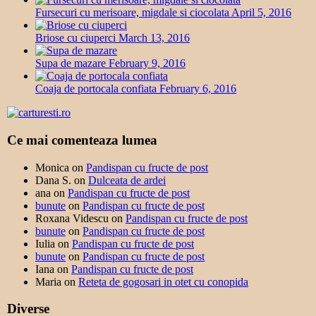
Fursecuri cu merisoare, migdale si ciocolata
April 5, 2016
Briose cu ciuperci
March 13, 2016
Supa de mazare
February 9, 2016
Coaja de portocala confiata
February 6, 2016
Ce mai comenteaza lumea
Monica
on
Pandispan cu fructe de post
Dana S.
on
Dulceata de ardei
ana
on
Pandispan cu fructe de post
bunute
on
Pandispan cu fructe de post
Roxana Videscu
on
Pandispan cu fructe de post
bunute
on
Pandispan cu fructe de post
Iulia
on
Pandispan cu fructe de post
bunute
on
Pandispan cu fructe de post
Iana
on
Pandispan cu fructe de post
Maria
on
Reteta de gogosari in otet cu conopida
Diverse