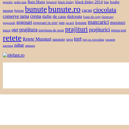
Bain Marie
black friday 2014
boabe
aperitiv
ardei iute
bijuterii
black friday
blat
bunute.ro
bunute
ciocolata
cacao
mustar
briose
conserve iarna
crema
dafin
de casa
dulceata
foaie de copt
fursecuri
mancarici
gogosari
muraturi
gogosari in otet
jam
legume
gogonele
jucarii
prajituri
prajiturici
prajitura
otet
nuca
prajitura de post
reteta tort
retete
tort
Retete Muraturi
sanatate
tava
tort cu ciocolata
vacante
zahar
zacusca
zmeura