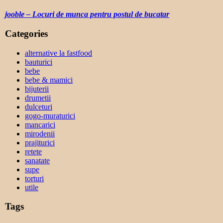
jooble – Locuri de munca pentru postul de bucatar
Categories
alternative la fastfood
bauturici
bebe
bebe & mamici
bijuterii
drumetii
dulceturi
gogo-muraturici
mancarici
mirodenii
prajiturici
retete
sanatate
supe
torturi
utile
Tags