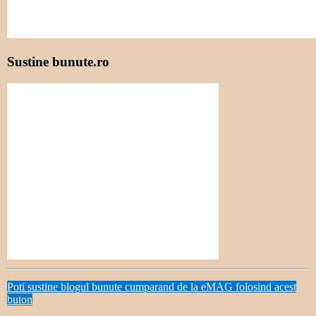
Sustine bunute.ro
Poti sustine blogul bunute cumparand de la eMAG folosind acest
buton