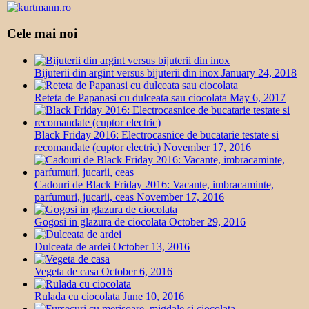
Cele mai noi
Bijuterii din argint versus bijuterii din inox
January 24, 2018
Reteta de Papanasi cu dulceata sau ciocolata
May 6, 2017
Black Friday 2016: Electrocasnice de bucatarie testate si
recomandate (cuptor electric)
November 17, 2016
Cadouri de Black Friday 2016: Vacante, imbracaminte,
parfumuri, jucarii, ceas
November 17, 2016
Gogosi in glazura de ciocolata
October 29, 2016
Dulceata de ardei
October 13, 2016
Vegeta de casa
October 6, 2016
Rulada cu ciocolata
June 10, 2016