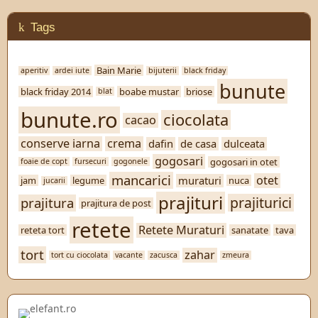
Tags
Bain Marie
aperitiv
ardei iute
bijuterii
black friday
bunute
black friday 2014
boabe mustar
briose
blat
bunute.ro
ciocolata
cacao
conserve iarna
crema
dafin
de casa
dulceata
gogosari
gogosari in otet
foaie de copt
fursecuri
gogonele
mancarici
otet
muraturi
jam
legume
nuca
jucarii
prajituri
prajiturici
prajitura
prajitura de post
retete
Retete Muraturi
reteta tort
sanatate
tava
tort
zahar
tort cu ciocolata
vacante
zacusca
zmeura