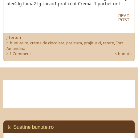
ulei4 lg faina2 lg cacao1 praf copt Crema: 1 pachet unt …
READ
POST
torturi
bunute.ro
,
crema de ciocolata
,
prajitura
,
prajiturici
,
retete
,
Tort
Amandina
1 Comment
bunute
Sustine bunute.ro