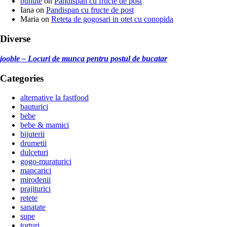
bunute
on
Pandispan cu fructe de post
Iana
on
Pandispan cu fructe de post
Maria
on
Reteta de gogosari in otet cu conopida
Diverse
jooble – Locuri de munca pentru postul de bucatar
Categories
alternative la fastfood
bauturici
bebe
bebe & mamici
bijuterii
drumetii
dulceturi
gogo-muraturici
mancarici
mirodenii
prajiturici
retete
sanatate
supe
torturi