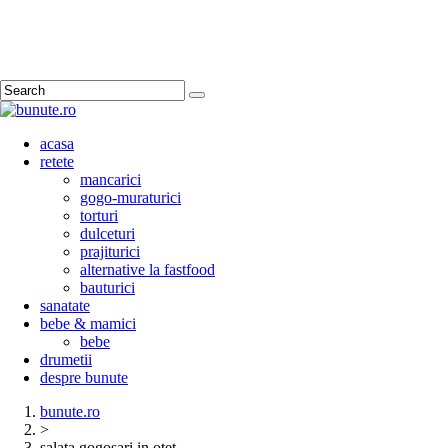
Search
acasa
retete
mancarici
gogo-muraturici
torturi
dulceturi
prajiturici
alternative la fastfood
bauturici
sanatate
bebe & mamici
bebe
drumetii
despre bunute
bunute.ro
>
salata gogosari in otet