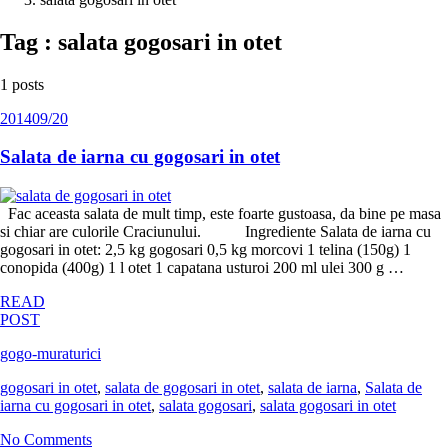
Tag : salata gogosari in otet
1 posts
2014
09/20
Salata de iarna cu gogosari in otet
Fac aceasta salata de mult timp, este foarte gustoasa, da bine pe masa
si chiar are culorile Craciunului. Ingrediente Salata de iarna cu
gogosari in otet: 2,5 kg gogosari 0,5 kg morcovi 1 telina (150g) 1
conopida (400g) 1 l otet 1 capatana usturoi 200 ml ulei 300 g …
READ
POST
gogo-muraturici
gogosari in otet
,
salata de gogosari in otet
,
salata de iarna
,
Salata de
iarna cu gogosari in otet
,
salata gogosari
,
salata gogosari in otet
No Comments