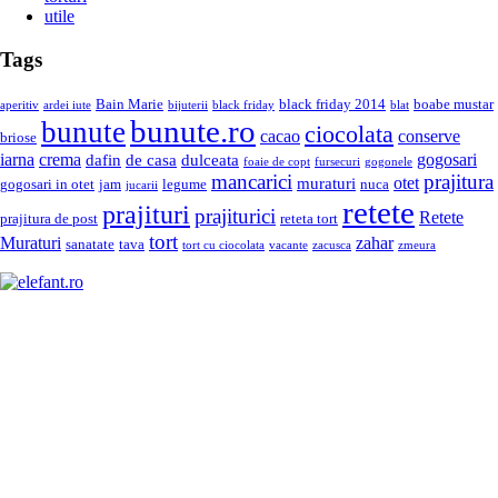
utile
Tags
Bain Marie
black friday 2014
boabe mustar
aperitiv
ardei iute
bijuterii
black friday
blat
bunute.ro
bunute
ciocolata
cacao
conserve
briose
iarna
crema
gogosari
dafin
de casa
dulceata
foaie de copt
fursecuri
gogonele
mancarici
prajitura
otet
muraturi
gogosari in otet
jam
legume
nuca
jucarii
retete
prajituri
prajiturici
Retete
prajitura de post
reteta tort
tort
Muraturi
zahar
sanatate
tava
tort cu ciocolata
vacante
zacusca
zmeura