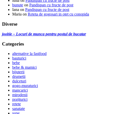
Iulia
on
Pandispan cu fructe de post
bunute
on
Pandispan cu fructe de post
Iana
on
Pandispan cu fructe de post
Maria
on
Reteta de gogosari in otet cu conopida
Diverse
jooble – Locuri de munca pentru postul de bucatar
Categories
alternative la fastfood
bauturici
bebe
bebe & mamici
bijuterii
drumetii
dulceturi
gogo-muraturici
mancarici
mirodenii
prajiturici
retete
sanatate
supe