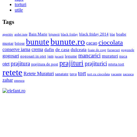
torturi
utile
Tags
Bain Marie
black friday 2014
boabe
aperitiv
ardei iute
bijuterii
black friday
blat
bunute.ro
bunute
ciocolata
cacao
mustar
briose
conserve iarna
crema
dafin
de casa
dulceata
foaie de copt
fursecuri
gogonele
mancarici
gogosari
muraturi
gogosari in otet
jam
legume
nuca
jucarii
prajituri
prajiturici
prajitura
otet
prajitura de post
reteta tort
retete
tort
Retete Muraturi
sanatate
tava
tort cu ciocolata
vacante
zacusca
zahar
zmeura