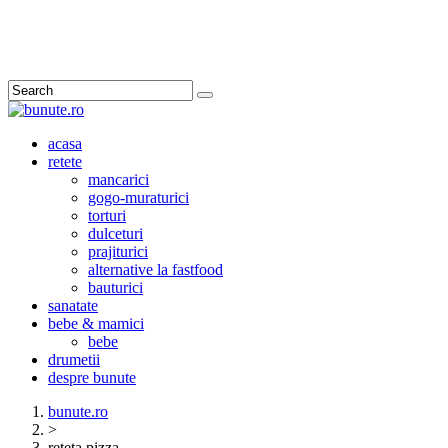
Search
acasa
retete
mancarici
gogo-muraturici
torturi
dulceturi
prajiturici
alternative la fastfood
bauturici
sanatate
bebe & mamici
bebe
drumetii
despre bunute
bunute.ro
>
reteta pizza