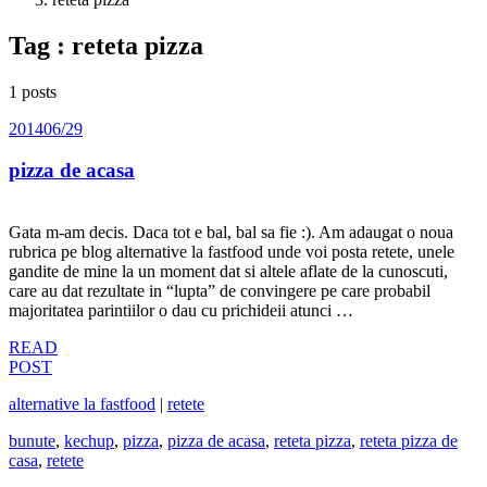
Tag : reteta pizza
1 posts
2014
06/29
pizza de acasa
Gata m-am decis. Daca tot e bal, bal sa fie :). Am adaugat o noua
rubrica pe blog alternative la fastfood unde voi posta retete, unele
gandite de mine la un moment dat si altele aflate de la cunoscuti,
care au dat rezultate in “lupta” de convingere pe care probabil
majoritatea parintiilor o dau cu prichideii atunci …
READ
POST
alternative la fastfood
|
retete
bunute
,
kechup
,
pizza
,
pizza de acasa
,
reteta pizza
,
reteta pizza de
casa
,
retete