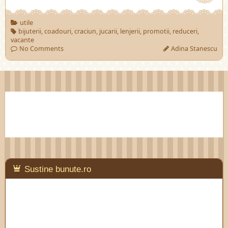
utile
bijuterii
,
coadouri
,
craciun
,
jucarii
,
lenjerii
,
promotii
,
reduceri
,
vacante
No Comments
Adina Stanescu
Sustine bunute.ro