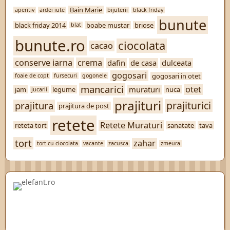
Bain Marie
aperitiv
ardei iute
bijuterii
black friday
bunute
black friday 2014
boabe mustar
briose
blat
bunute.ro
ciocolata
cacao
conserve iarna
crema
dafin
de casa
dulceata
gogosari
gogosari in otet
foaie de copt
fursecuri
gogonele
mancarici
otet
muraturi
jam
legume
nuca
jucarii
prajituri
prajiturici
prajitura
prajitura de post
retete
Retete Muraturi
reteta tort
sanatate
tava
tort
zahar
tort cu ciocolata
vacante
zacusca
zmeura