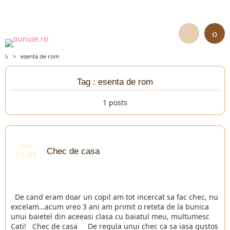
>
esenta de rom
Tag : esenta de rom
1 posts
2014
Chec de casa
03/29
De cand eram doar un copil am tot incercat sa fac chec, nu
excelam…acum vreo 3 ani am primit o reteta de la bunica
unui baietel din aceeasi clasa cu baiatul meu, multumesc
Cati! Chec de casa De regula unui chec ca sa iasa gustos