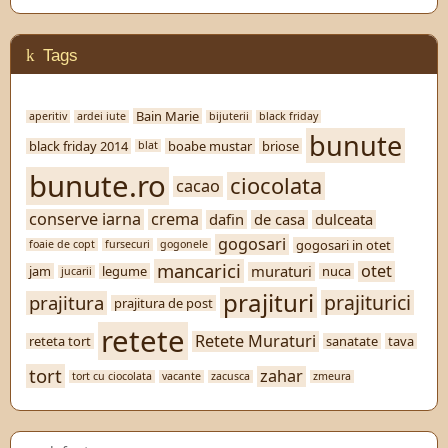
Tags
Bain Marie
aperitiv
ardei iute
bijuterii
black friday
bunute
black friday 2014
boabe mustar
briose
blat
bunute.ro
ciocolata
cacao
conserve iarna
crema
dafin
de casa
dulceata
gogosari
gogosari in otet
foaie de copt
fursecuri
gogonele
mancarici
otet
muraturi
jam
legume
nuca
jucarii
prajituri
prajiturici
prajitura
prajitura de post
retete
Retete Muraturi
reteta tort
sanatate
tava
tort
zahar
tort cu ciocolata
vacante
zacusca
zmeura