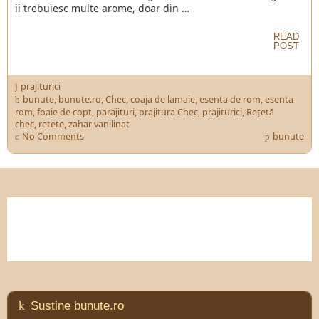
ii trebuiesc multe arome, doar din …
READ
POST
prajiturici
bunute
,
bunute.ro
,
Chec
,
coaja de lamaie
,
esenta de rom
,
esenta
rom
,
foaie de copt
,
parajituri
,
prajitura Chec
,
prajiturici
,
Rețetă
chec
,
retete
,
zahar vanilinat
No Comments
bunute
Sustine bunute.ro