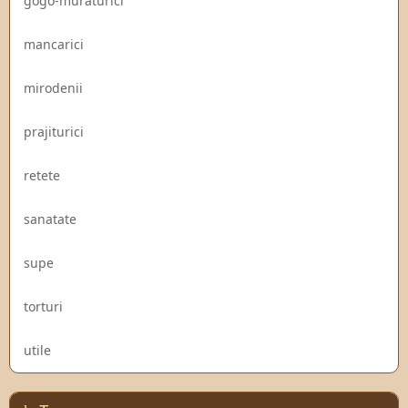
gogo-muraturici
mancarici
mirodenii
prajiturici
retete
sanatate
supe
torturi
utile