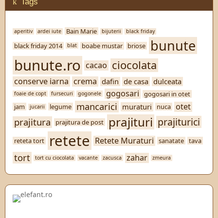
Tags
Bain Marie
aperitiv
ardei iute
bijuterii
black friday
bunute
black friday 2014
boabe mustar
briose
blat
bunute.ro
ciocolata
cacao
conserve iarna
crema
dafin
de casa
dulceata
gogosari
gogosari in otet
foaie de copt
fursecuri
gogonele
mancarici
otet
muraturi
jam
legume
nuca
jucarii
prajituri
prajiturici
prajitura
prajitura de post
retete
Retete Muraturi
reteta tort
sanatate
tava
tort
zahar
tort cu ciocolata
vacante
zacusca
zmeura