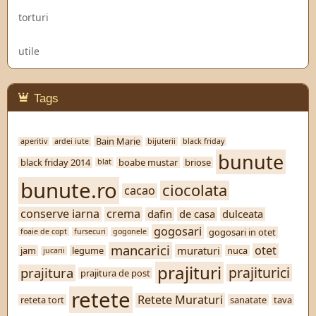
torturi
utile
Tags
Bain Marie
aperitiv
ardei iute
bijuterii
black friday
bunute
black friday 2014
boabe mustar
briose
blat
bunute.ro
ciocolata
cacao
conserve iarna
crema
dafin
de casa
dulceata
gogosari
gogosari in otet
foaie de copt
fursecuri
gogonele
mancarici
otet
muraturi
jam
legume
nuca
jucarii
prajituri
prajiturici
prajitura
prajitura de post
retete
Retete Muraturi
reteta tort
sanatate
tava