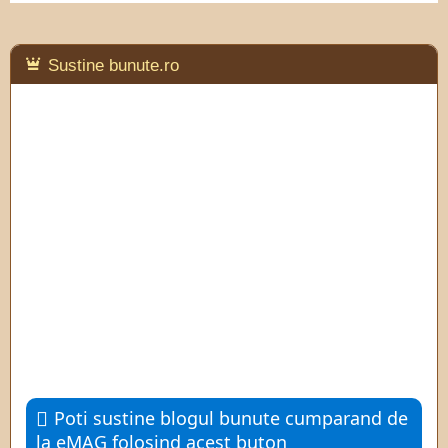
Sustine bunute.ro
Poti sustine blogul bunute cumparand de
la eMAG folosind acest buton