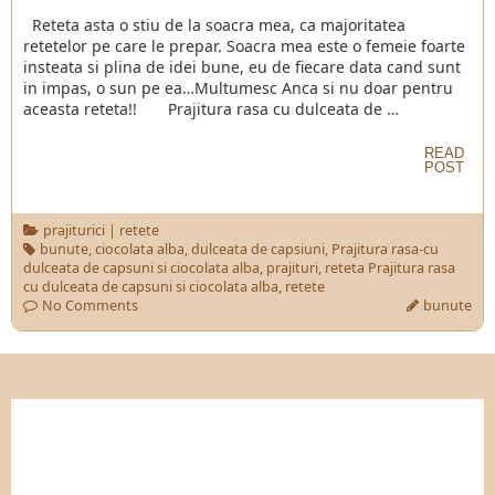
Reteta asta o stiu de la soacra mea, ca majoritatea
retetelor pe care le prepar. Soacra mea este o femeie foarte
insteata si plina de idei bune, eu de fiecare data cand sunt
in impas, o sun pe ea…Multumesc Anca si nu doar pentru
aceasta reteta!! Prajitura rasa cu dulceata de …
READ
POST
prajiturici
|
retete
bunute
,
ciocolata alba
,
dulceata de capsiuni
,
Prajitura rasa-cu
dulceata de capsuni si ciocolata alba
,
prajituri
,
reteta Prajitura rasa
cu dulceata de capsuni si ciocolata alba
,
retete
No Comments
bunute