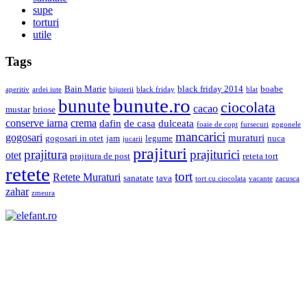
supe
torturi
utile
Tags
Bain Marie
black friday 2014
boabe
aperitiv
ardei iute
bijuterii
black friday
blat
bunute.ro
bunute
ciocolata
cacao
mustar
briose
conserve iarna
crema
dafin
de casa
dulceata
foaie de copt
fursecuri
gogonele
mancarici
gogosari
muraturi
gogosari in otet
jam
legume
nuca
jucarii
prajituri
prajiturici
prajitura
otet
prajitura de post
reteta tort
retete
tort
Retete Muraturi
sanatate
tava
tort cu ciocolata
vacante
zacusca
zahar
zmeura