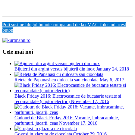
Poti sustine blogul bunute cumparand de la eMAG folosind acest
buton
Cele mai noi
Bijuterii din argint versus bijuterii din inox
January 24, 2018
Reteta de Papanasi cu dulceata sau ciocolata
May 6, 2017
Black Friday 2016: Electrocasnice de bucatarie testate si
recomandate (cuptor electric)
November 17, 2016
Cadouri de Black Friday 2016: Vacante, imbracaminte,
parfumuri, jucarii, ceas
November 17, 2016
Gogosi in glazura de ciocolata
October 29, 2016