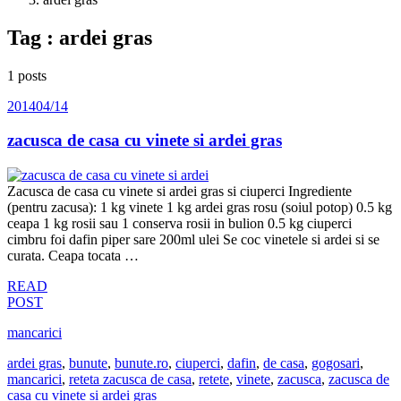
Tag : ardei gras
1 posts
2014
04/14
zacusca de casa cu vinete si ardei gras
Zacusca de casa cu vinete si ardei gras si ciuperci Ingrediente
(pentru zacusa): 1 kg vinete 1 kg ardei gras rosu (soiul potop) 0.5 kg
ceapa 1 kg rosii sau 1 conserva rosii in bulion 0.5 kg ciuperci
cimbru foi dafin piper sare 200ml ulei Se coc vinetele si ardei si se
curata. Ceapa tocata …
READ
POST
mancarici
ardei gras
,
bunute
,
bunute.ro
,
ciuperci
,
dafin
,
de casa
,
gogosari
,
mancarici
,
reteta zacusca de casa
,
retete
,
vinete
,
zacusca
,
zacusca de
casa cu vinete si ardei gras