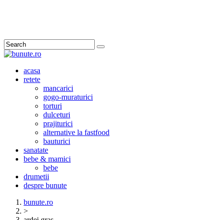
Search
acasa
retete
mancarici
gogo-muraturici
torturi
dulceturi
prajiturici
alternative la fastfood
bauturici
sanatate
bebe & mamici
bebe
drumetii
despre bunute
bunute.ro
>
ardei gras