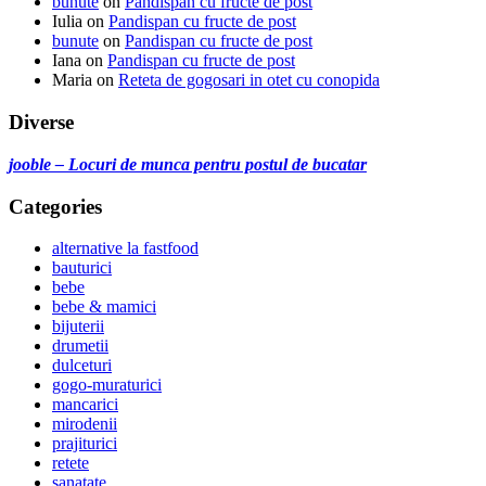
bunute
on
Pandispan cu fructe de post
Iulia
on
Pandispan cu fructe de post
bunute
on
Pandispan cu fructe de post
Iana
on
Pandispan cu fructe de post
Maria
on
Reteta de gogosari in otet cu conopida
Diverse
jooble – Locuri de munca pentru postul de bucatar
Categories
alternative la fastfood
bauturici
bebe
bebe & mamici
bijuterii
drumetii
dulceturi
gogo-muraturici
mancarici
mirodenii
prajiturici
retete
sanatate