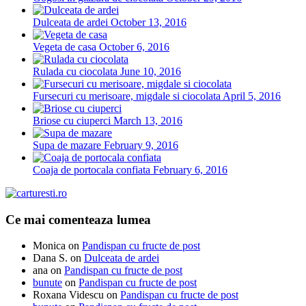
Dulceata de ardei
October 13, 2016
Vegeta de casa
October 6, 2016
Rulada cu ciocolata
June 10, 2016
Fursecuri cu merisoare, migdale si ciocolata
April 5, 2016
Briose cu ciuperci
March 13, 2016
Supa de mazare
February 9, 2016
Coaja de portocala confiata
February 6, 2016
Ce mai comenteaza lumea
Monica
on
Pandispan cu fructe de post
Dana S.
on
Dulceata de ardei
ana
on
Pandispan cu fructe de post
bunute
on
Pandispan cu fructe de post
Roxana Videscu
on
Pandispan cu fructe de post