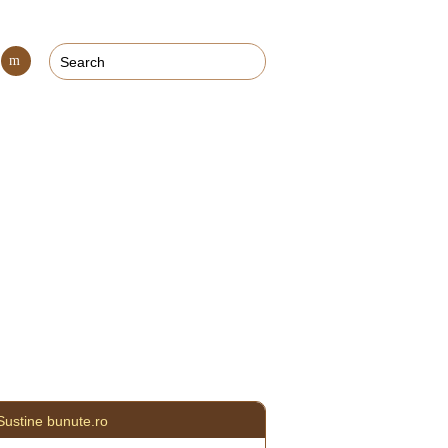
Con
tact
Sustine bunute.ro