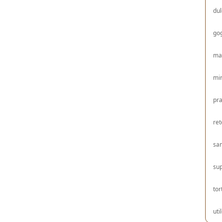
dul
gog
ma
mir
pra
ret
sa
su
tor
uti