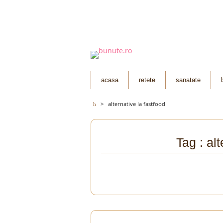
acasa
retete
sanatate
>
alternative la fastfood
Tag : alt