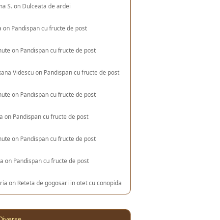
na S.
on
Dulceata de ardei
a
on
Pandispan cu fructe de post
nute
on
Pandispan cu fructe de post
xana Videscu
on
Pandispan cu fructe de post
nute
on
Pandispan cu fructe de post
ia
on
Pandispan cu fructe de post
nute
on
Pandispan cu fructe de post
na
on
Pandispan cu fructe de post
ria
on
Reteta de gogosari in otet cu conopida
Diverse