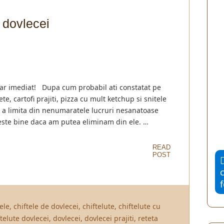
n dovlecei
r imediat! Dupa cum probabil ati constatat pe
e, cartofi prajiti, pizza cu mult ketchup si snitele
e a limita din nenumaratele lucruri nesanatoase
este bine daca am putea eliminam din ele. …
READ
POST
tele
,
chiftele de dovlecei
,
chiftelute
,
chiftelute cu
ftelute dovlecei
,
dovlecei
,
dovlecei prajiti
,
reteta