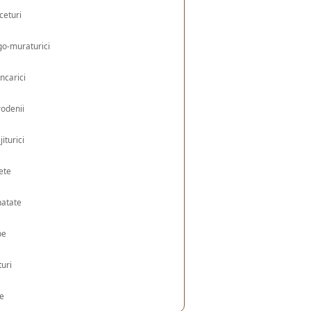
ceturi
o-muraturici
ncarici
odenii
jiturici
ete
natate
pe
turi
le