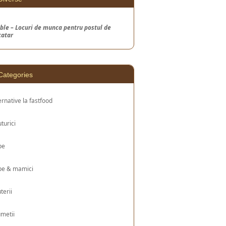
ble – Locuri de munca pentru postul de
catar
Categories
ernative la fastfood
turici
be
be & mamici
uterii
metii