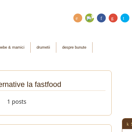
Fee
RSS
Fac
Go
Twi
dly
ebo
ogl
tter
ok
e
bebe & mamici
drumetii
despre bunute
Plu
s
ernative la fastfood
1 posts