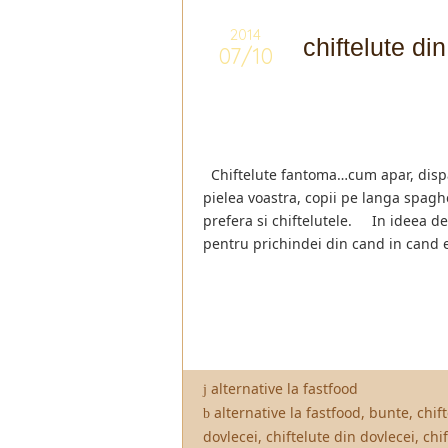
2014
chiftelute di
07/10
Chiftelute fantoma…cum apar, dispa
pielea voastra, copii pe langa spaghet
prefera si chiftelutele. In ideea d
pentru prichindei din cand in cand 
alternative la fastfood
alternative la fastfood
,
bunte
,
chif
dovlecei
,
chiftelute din dovlecei
,
chi