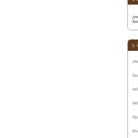
joo
bu
alt
bau
be
be
bij
dru