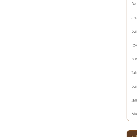
Da
an
bu
Ro
bu
Iul
bu
Ia
Ma