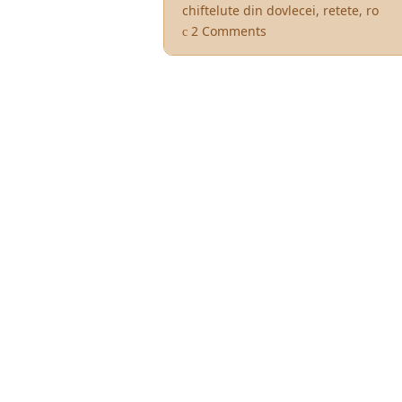
chiftelute din dovlecei
,
retete
,
ro
2 Comments