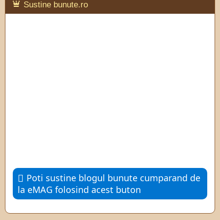
Sustine bunute.ro
Poti sustine blogul bunute cumparand de
la eMAG folosind acest buton