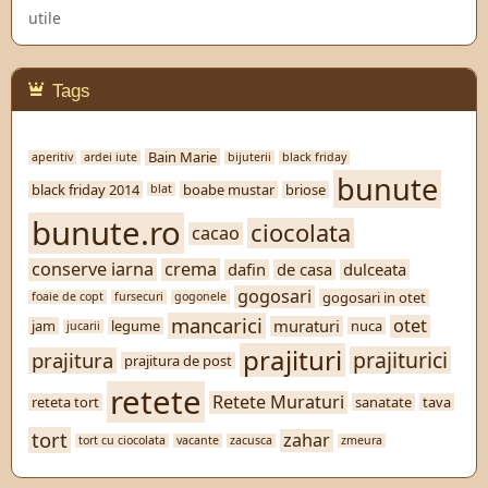
utile
Tags
Bain Marie
aperitiv
ardei iute
bijuterii
black friday
bunute
black friday 2014
boabe mustar
briose
blat
bunute.ro
ciocolata
cacao
conserve iarna
crema
dafin
de casa
dulceata
gogosari
gogosari in otet
foaie de copt
fursecuri
gogonele
mancarici
otet
muraturi
jam
legume
nuca
jucarii
prajituri
prajiturici
prajitura
prajitura de post
retete
Retete Muraturi
reteta tort
sanatate
tava
tort
zahar
tort cu ciocolata
vacante
zacusca
zmeura