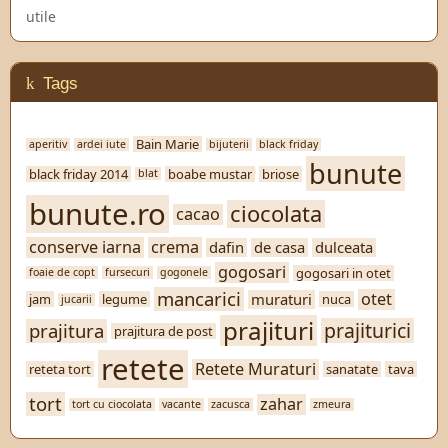
utile
Tags
Bain Marie
aperitiv
ardei iute
bijuterii
black friday
bunute
black friday 2014
boabe mustar
briose
blat
bunute.ro
ciocolata
cacao
conserve iarna
crema
dafin
de casa
dulceata
gogosari
gogosari in otet
foaie de copt
fursecuri
gogonele
mancarici
otet
muraturi
jam
legume
nuca
jucarii
prajituri
prajiturici
prajitura
prajitura de post
retete
Retete Muraturi
reteta tort
sanatate
tava
tort
zahar
tort cu ciocolata
vacante
zacusca
zmeura