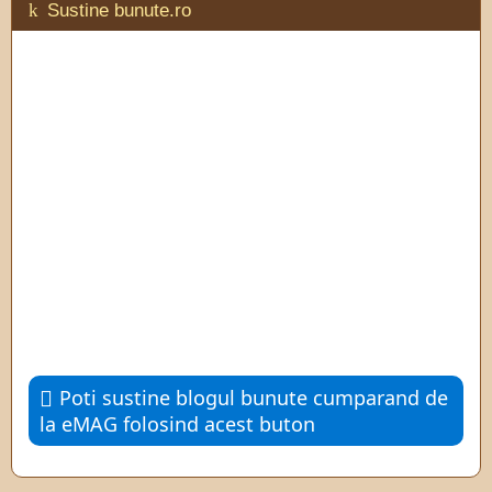
Sustine bunute.ro
Poti sustine blogul bunute cumparand de
la eMAG folosind acest buton