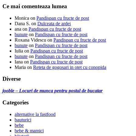
Ce mai comenteaza lumea
Monica
on
Pandispan cu fructe de post
Dana S.
on
Dulceata de ardei
ana
on
Pandispan cu fructe de post
bunute
on
Pandispan cu fructe de post
Roxana Videscu
on
Pandispan cu fructe de post
bunute
on
Pandispan cu fructe de post
Iulia
on
Pandispan cu fructe de post
bunute
on
Pandispan cu fructe de post
Iana
on
Pandispan cu fructe de post
Maria
on
Reteta de gogosari in otet cu conopida
Diverse
jooble – Locuri de munca pentru postul de bucatar
Categories
alternative la fastfood
bauturici
bebe
bebe & mamici