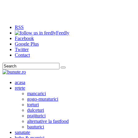
RSS
Feedly
Facebook
Google Plus
Twitter
Contact
Search
acasa
retete
mancarici
gogo-muraturici
torturi
dulceturi
prajiturici
alternative la fastfood
bauturici
sanatate
bebe & mamici