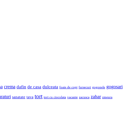
na
crema
gogosari
dafin
de casa
dulceata
foaie de copt
fursecuri
gogonele
tort
raturi
zahar
sanatate
tava
tort cu ciocolata
vacante
zacusca
zmeura