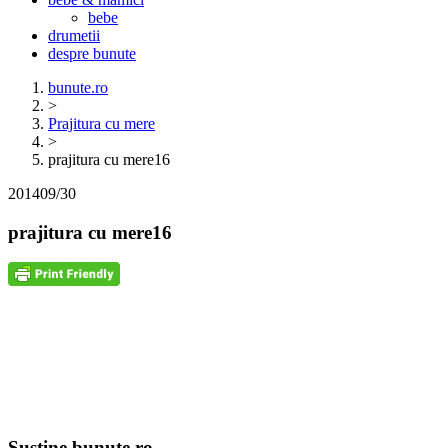
bebe
drumetii
despre bunute
bunute.ro
>
Prajitura cu mere
>
prajitura cu mere16
2014
09/30
prajitura cu mere16
Sustine bunute.ro