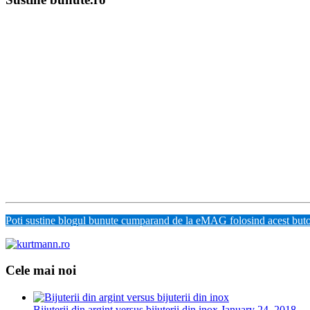
Poti sustine blogul bunute cumparand de la eMAG folosind acest but
Cele mai noi
Bijuterii din argint versus bijuterii din inox
January 24, 2018