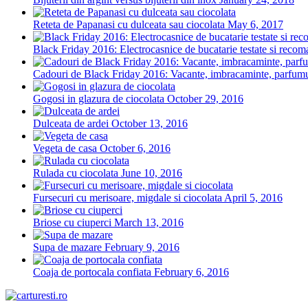
Reteta de Papanasi cu dulceata sau ciocolata
May 6, 2017
Black Friday 2016: Electrocasnice de bucatarie testate si recoma
Cadouri de Black Friday 2016: Vacante, imbracaminte, parfumuri
Gogosi in glazura de ciocolata
October 29, 2016
Dulceata de ardei
October 13, 2016
Vegeta de casa
October 6, 2016
Rulada cu ciocolata
June 10, 2016
Fursecuri cu merisoare, migdale si ciocolata
April 5, 2016
Briose cu ciuperci
March 13, 2016
Supa de mazare
February 9, 2016
Coaja de portocala confiata
February 6, 2016