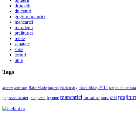
bijuterii
drumetii
dulceturi
gogo-muraturici
mancarici
mirodenii
prajiturici
retete
sanatate
supe
torturi
utile
Tags
Bain Marie
black friday 2014
boabe musta
aperitiv
ardei iute
bijuterii
black friday
blat
mancarici
prajitur
otet
muraturi
gogosari in otet
jam
legume
nuca
jucarii