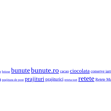
bunute.ro
bunute
ciocolata
cacao
conserve iar
r
briose
retete
prajituri
prajiturici
a
Retete Mu
prajitura de post
reteta tort