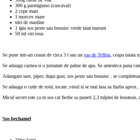
300 g parmigiano (cascaval)
2 cepe mari
1 morcov mare
ulei de masline
1 lgta sos pesto sau busuioc verde taiat marunt
50 ml vin rosu
Se pune intr-un ceaun de circa 3 l sau un
vas de Teflon
, ceapa taiata 
Se adauga carnea si o jumatate de pahar de apa. Se amesteca pana can
Adaugam sare, piper, dupa gust, sos pesto sau busuioc . se completeaza 
Se adauga o cutie de rosii, tocate ,vinul si se mai lasa sa fiarba aprox. 
Micul secret este ca in sos cat fierbe sa puneti 2,3 tulpini de leustean, c
Sos bechamel
1litru lapte