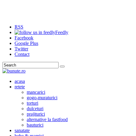
RSS
Feedly
Facebook
Google Plus
Twitter
Contact
Search
acasa
retete
mancarici
gogo-muraturici
torturi
dulceturi
prajiturici
alternative la fastfood
bauturici
sanatate
bebe & mamici