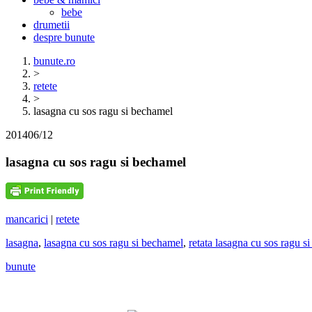
bebe
drumetii
despre bunute
bunute.ro
>
retete
>
lasagna cu sos ragu si bechamel
2014
06/12
lasagna cu sos ragu si bechamel
mancarici
|
retete
lasagna
,
lasagna cu sos ragu si bechamel
,
retata lasagna cu sos ragu s
bunute