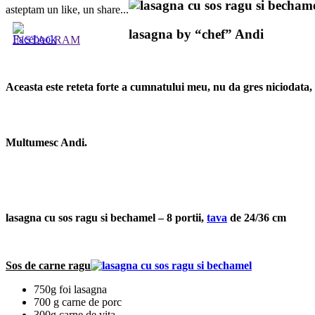
asteptam un like, un share...
lasagna by “chef” Andi
Aceasta este reteta forte a cumnatului meu, nu da gres niciodata, ch
Multumesc Andi.
lasagna cu sos ragu si bechamel – 8 portii,
tava
de 24/36 cm
Sos de carne ragu
750g foi lasagna
700 g carne de porc
300g carne de vita