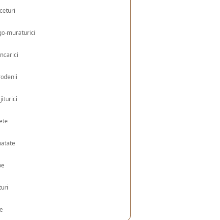
ceturi
o-muraturici
ncarici
odenii
jiturici
ete
natate
pe
turi
le