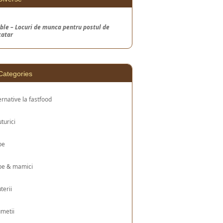
ble – Locuri de munca pentru postul de
catar
Categories
ernative la fastfood
turici
be
be & mamici
uterii
metii