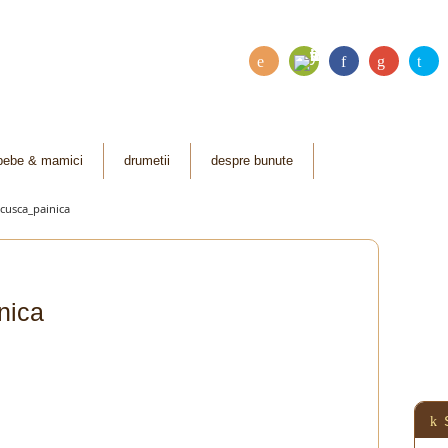
Fee
RSS
Fac
Go
Twi
dly
ebo
ogl
tter
ok
e
bebe & mamici
drumetii
despre bunute
Plu
cusca_painica
s
nica