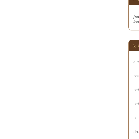
joo
bu
alt
bau
be
be
bij
dru