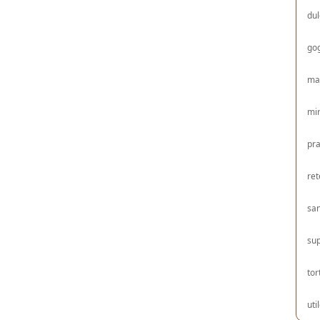
dul
gog
ma
mir
pra
ret
sa
su
tor
uti