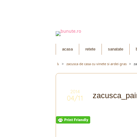
acasa
retete
sanatate
>
zacusca de casa cu vinete si ardei gras
>
za
2014
zacusca_pai
04/11