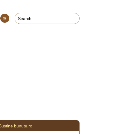
Con
tact
Sustine bunute.ro