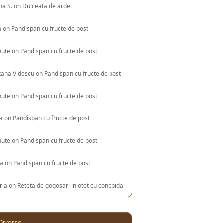
na S.
on
Dulceata de ardei
a
on
Pandispan cu fructe de post
nute
on
Pandispan cu fructe de post
xana Videscu
on
Pandispan cu fructe de post
nute
on
Pandispan cu fructe de post
ia
on
Pandispan cu fructe de post
nute
on
Pandispan cu fructe de post
na
on
Pandispan cu fructe de post
ria
on
Reteta de gogosari in otet cu conopida
Diverse