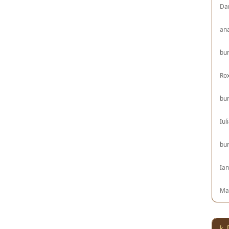
Da
an
bu
Ro
bu
Iul
bu
Ia
Ma