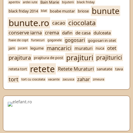
Bain Marie
aperitiv
ardei iute
bijuterii
black friday
bunute
black friday 2014
boabe mustar
briose
blat
bunute.ro
ciocolata
cacao
conserve iarna
crema
dafin
de casa
dulceata
gogosari
gogosari in otet
foaie de copt
fursecuri
gogonele
mancarici
otet
muraturi
jam
legume
nuca
jucarii
prajituri
prajiturici
prajitura
prajitura de post
retete
Retete Muraturi
reteta tort
sanatate
tava
tort
zahar
tort cu ciocolata
vacante
zacusca
zmeura