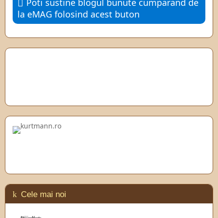
Poti sustine blogul bunute cumparand de
la eMAG folosind acest buton
Cele mai noi