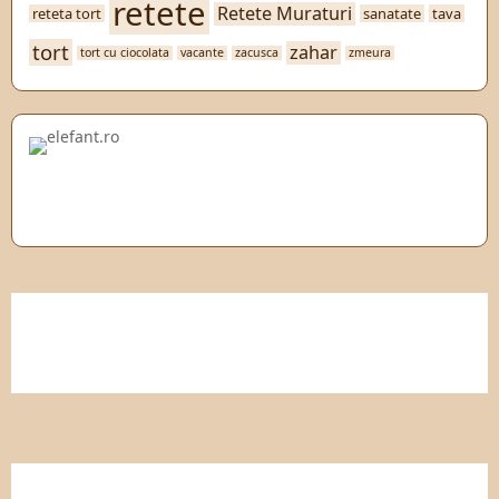
retete
Retete Muraturi
reteta tort
sanatate
tava
tort
zahar
tort cu ciocolata
vacante
zacusca
zmeura