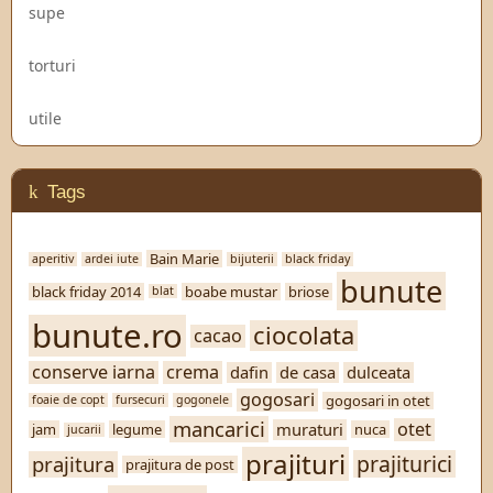
supe
torturi
utile
Tags
Bain Marie
aperitiv
ardei iute
bijuterii
black friday
bunute
black friday 2014
boabe mustar
briose
blat
bunute.ro
ciocolata
cacao
conserve iarna
crema
dafin
de casa
dulceata
gogosari
gogosari in otet
foaie de copt
fursecuri
gogonele
mancarici
otet
muraturi
jam
legume
nuca
jucarii
prajituri
prajiturici
prajitura
prajitura de post