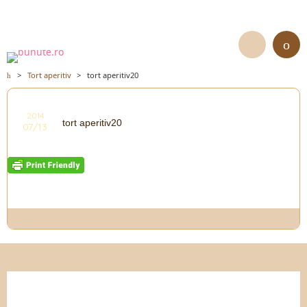
>
Tort aperitiv
>
tort aperitiv20
2014
tort aperitiv20
07/13