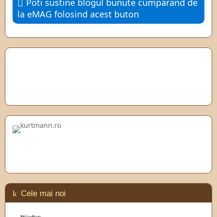
Poti sustine blogul bunute cumparand de
la eMAG folosind acest buton
Cele mai noi