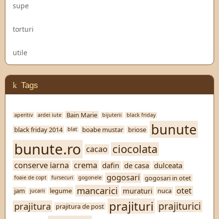
supe
torturi
utile
Tags
Bain Marie
aperitiv
ardei iute
bijuterii
black friday
bunute
black friday 2014
boabe mustar
briose
blat
bunute.ro
ciocolata
cacao
conserve iarna
crema
dafin
de casa
dulceata
gogosari
gogosari in otet
foaie de copt
fursecuri
gogonele
mancarici
otet
muraturi
jam
legume
nuca
jucarii
prajituri
prajiturici
prajitura
prajitura de post