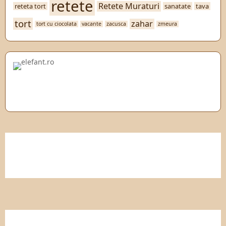
retete
Retete Muraturi
reteta tort
sanatate
tava
tort
zahar
tort cu ciocolata
vacante
zacusca
zmeura