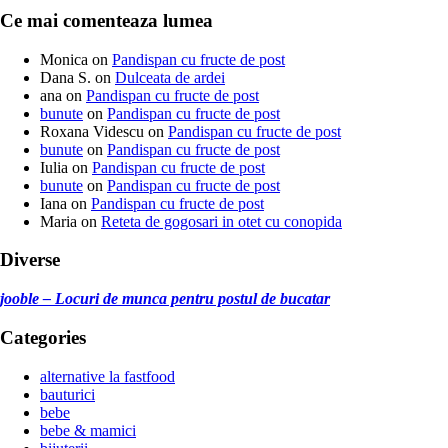
Ce mai comenteaza lumea
Monica
on
Pandispan cu fructe de post
Dana S.
on
Dulceata de ardei
ana
on
Pandispan cu fructe de post
bunute
on
Pandispan cu fructe de post
Roxana Videscu
on
Pandispan cu fructe de post
bunute
on
Pandispan cu fructe de post
Iulia
on
Pandispan cu fructe de post
bunute
on
Pandispan cu fructe de post
Iana
on
Pandispan cu fructe de post
Maria
on
Reteta de gogosari in otet cu conopida
Diverse
jooble – Locuri de munca pentru postul de bucatar
Categories
alternative la fastfood
bauturici
bebe
bebe & mamici