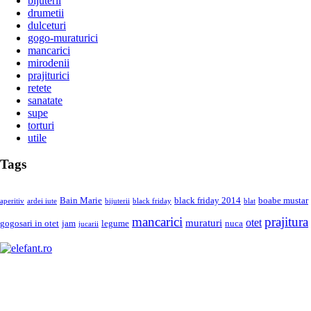
bijuterii
drumetii
dulceturi
gogo-muraturici
mancarici
mirodenii
prajiturici
retete
sanatate
supe
torturi
utile
Tags
Bain Marie
black friday 2014
boabe mustar
aperitiv
ardei iute
bijuterii
black friday
blat
mancarici
prajitura
otet
muraturi
gogosari in otet
jam
legume
nuca
jucarii