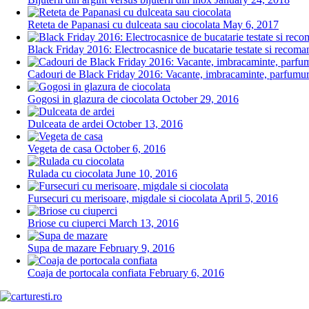
Reteta de Papanasi cu dulceata sau ciocolata
May 6, 2017
Black Friday 2016: Electrocasnice de bucatarie testate si recoman
Cadouri de Black Friday 2016: Vacante, imbracaminte, parfumuri,
Gogosi in glazura de ciocolata
October 29, 2016
Dulceata de ardei
October 13, 2016
Vegeta de casa
October 6, 2016
Rulada cu ciocolata
June 10, 2016
Fursecuri cu merisoare, migdale si ciocolata
April 5, 2016
Briose cu ciuperci
March 13, 2016
Supa de mazare
February 9, 2016
Coaja de portocala confiata
February 6, 2016