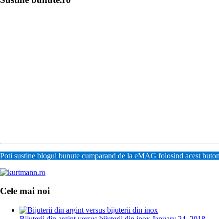
Poti sustine blogul bunute cumparand de la eMAG folosind acest buto
Cele mai noi
Bijuterii din argint versus bijuterii din inox
January 24, 2018