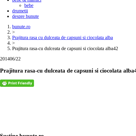
bebe
drumetii
despre bunute
bunute.ro
>
Prajitura rasa cu dulceata de capsuni si ciocolata alba
>
Prajitura rasa-cu dulceata de capsuni si ciocolata alba42
2014
06/22
Prajitura rasa-cu dulceata de capsuni si ciocolata alba
Sustine bunute.ro