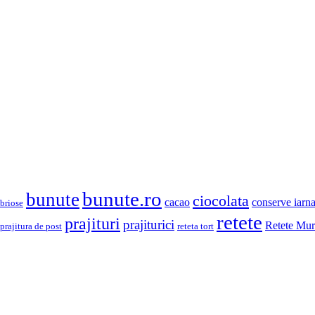
bunute.ro
bunute
ciocolata
cacao
conserve iarn
briose
retete
prajituri
prajiturici
Retete Mur
prajitura de post
reteta tort