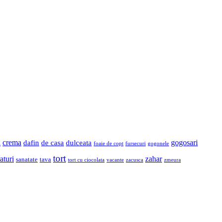
a
crema
gogosari
dafin
de casa
dulceata
foaie de copt
fursecuri
gogonele
tort
aturi
zahar
sanatate
tava
tort cu ciocolata
vacante
zacusca
zmeura