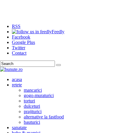
RSS
Feedly
Facebook
Google Plus
Twitter
Contact
Search
acasa
retete
mancarici
gogo-muraturici
torturi
dulceturi
prajiturici
alternative la fastfood
bauturici
sanatate
bebe & mamici