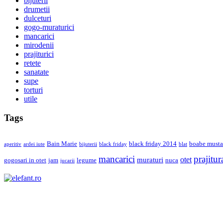
bijuterii
drumetii
dulceturi
gogo-muraturici
mancarici
mirodenii
prajiturici
retete
sanatate
supe
torturi
utile
Tags
Bain Marie
black friday 2014
boabe musta
aperitiv
ardei iute
bijuterii
black friday
blat
mancarici
prajitur
otet
muraturi
gogosari in otet
jam
legume
nuca
jucarii