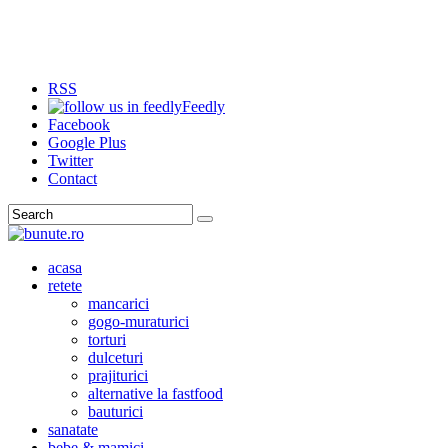
RSS
Feedly
Facebook
Google Plus
Twitter
Contact
Search
acasa
retete
mancarici
gogo-muraturici
torturi
dulceturi
prajiturici
alternative la fastfood
bauturici
sanatate
bebe & mamici