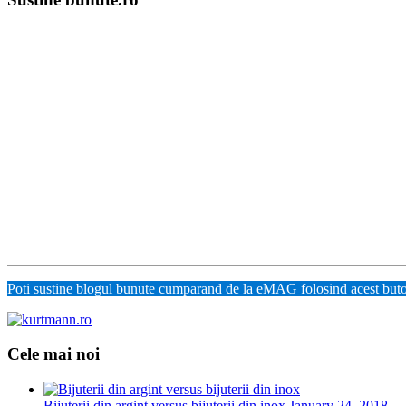
Poti sustine blogul bunute cumparand de la eMAG folosind acest but
Cele mai noi
Bijuterii din argint versus bijuterii din inox
January 24, 2018