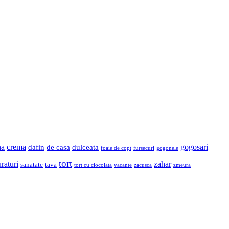
na
crema
gogosari
dafin
de casa
dulceata
foaie de copt
fursecuri
gogonele
tort
raturi
zahar
sanatate
tava
tort cu ciocolata
vacante
zacusca
zmeura