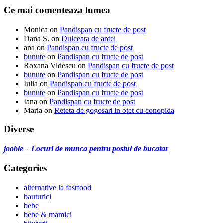
Ce mai comenteaza lumea
Monica
on
Pandispan cu fructe de post
Dana S.
on
Dulceata de ardei
ana
on
Pandispan cu fructe de post
bunute
on
Pandispan cu fructe de post
Roxana Videscu
on
Pandispan cu fructe de post
bunute
on
Pandispan cu fructe de post
Iulia
on
Pandispan cu fructe de post
bunute
on
Pandispan cu fructe de post
Iana
on
Pandispan cu fructe de post
Maria
on
Reteta de gogosari in otet cu conopida
Diverse
jooble – Locuri de munca pentru postul de bucatar
Categories
alternative la fastfood
bauturici
bebe
bebe & mamici