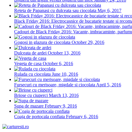
Reteta de Papanasi cu dulceata sau ciocolata
May 6, 2017
Black Friday 2016: Electrocasnice de bucatarie testate si recoma
Cadouri de Black Friday 2016: Vacante, imbracaminte, parfumuri
Gogosi in glazura de ciocolata
October 29, 2016
Dulceata de ardei
October 13, 2016
Vegeta de casa
October 6, 2016
Rulada cu ciocolata
June 10, 2016
Fursecuri cu merisoare, migdale si ciocolata
April 5, 2016
Briose cu ciuperci
March 13, 2016
Supa de mazare
February 9, 2016
Coaja de portocala confiata
February 6, 2016