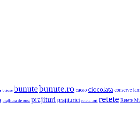
bunute.ro
bunute
ciocolata
cacao
conserve iar
r
briose
retete
prajituri
prajiturici
a
Retete Mu
prajitura de post
reteta tort