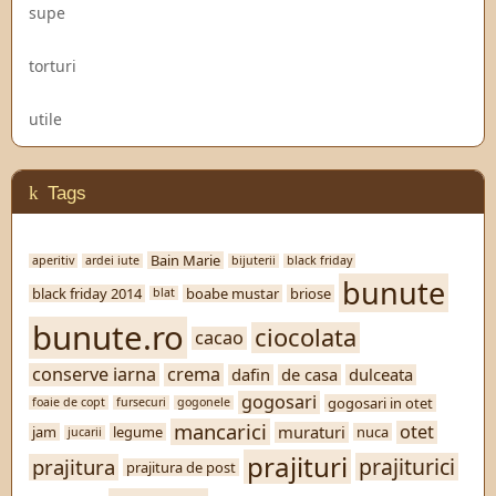
supe
torturi
utile
Tags
Bain Marie
aperitiv
ardei iute
bijuterii
black friday
bunute
black friday 2014
boabe mustar
briose
blat
bunute.ro
ciocolata
cacao
conserve iarna
crema
dafin
de casa
dulceata
gogosari
gogosari in otet
foaie de copt
fursecuri
gogonele
mancarici
otet
muraturi
jam
legume
nuca
jucarii
prajituri
prajiturici
prajitura
prajitura de post