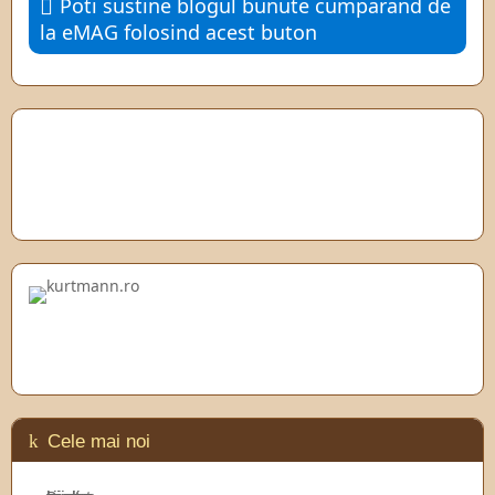
Poti sustine blogul bunute cumparand de
la eMAG folosind acest buton
Cele mai noi