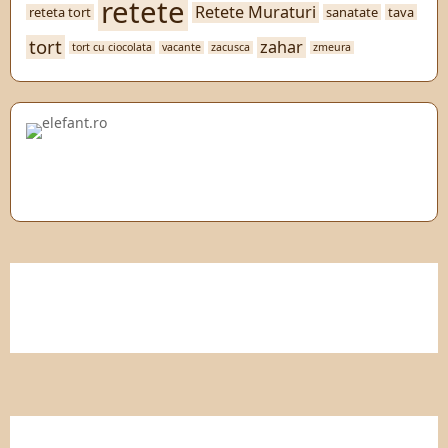
retete
Retete Muraturi
reteta tort
sanatate
tava
tort
zahar
tort cu ciocolata
vacante
zacusca
zmeura