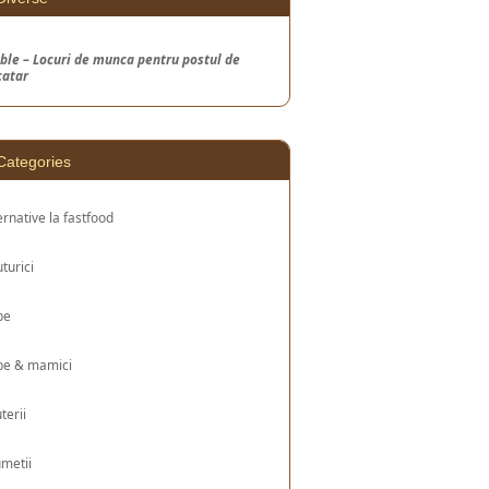
ble – Locuri de munca pentru postul de
catar
Categories
ernative la fastfood
turici
be
be & mamici
uterii
metii