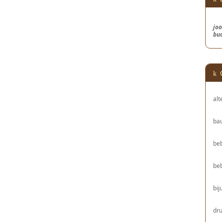
joo
bu
alt
bau
be
be
bij
dru