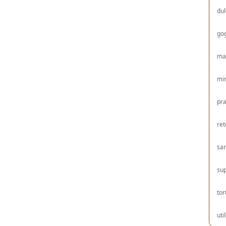
dul
gog
ma
mir
pra
ret
sa
su
tor
uti