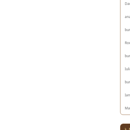
Da
an
bu
Ro
bu
Iul
bu
Ia
Ma