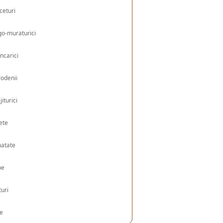
ceturi
o-muraturici
ncarici
odenii
jiturici
ete
natate
pe
turi
le