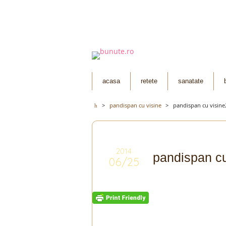
acasa
retete
sanatate
>
pandispan cu visine
>
pandispan cu visine
2014
pandispan cu
06/25