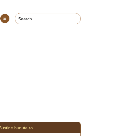
Con
tact
Sustine bunute.ro