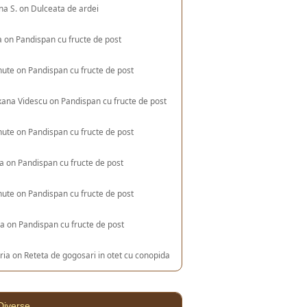
na S.
on
Dulceata de ardei
a
on
Pandispan cu fructe de post
nute
on
Pandispan cu fructe de post
xana Videscu
on
Pandispan cu fructe de post
nute
on
Pandispan cu fructe de post
ia
on
Pandispan cu fructe de post
nute
on
Pandispan cu fructe de post
na
on
Pandispan cu fructe de post
ria
on
Reteta de gogosari in otet cu conopida
Diverse