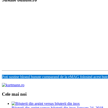
Poti sustine blogul bunute cumparand de la eMAG folosind acest but
Cele mai noi
Bijuterii din argint versus bijuterii din inox
January 24, 2018