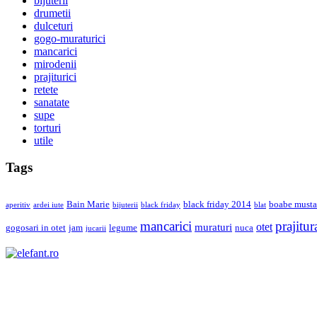
bijuterii
drumetii
dulceturi
gogo-muraturici
mancarici
mirodenii
prajiturici
retete
sanatate
supe
torturi
utile
Tags
Bain Marie
black friday 2014
boabe musta
aperitiv
ardei iute
bijuterii
black friday
blat
mancarici
prajitur
otet
muraturi
gogosari in otet
jam
legume
nuca
jucarii