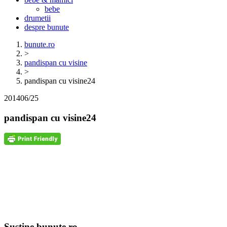
bebe
drumetii
despre bunute
bunute.ro
>
pandispan cu visine
>
pandispan cu visine24
2014
06/25
pandispan cu visine24
Sustine bunute.ro