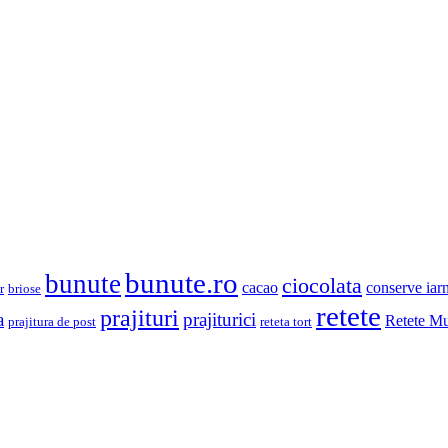
bunute.ro
bunute
ciocolata
cacao
conserve iar
r
briose
retete
prajituri
prajiturici
a
Retete Mu
prajitura de post
reteta tort