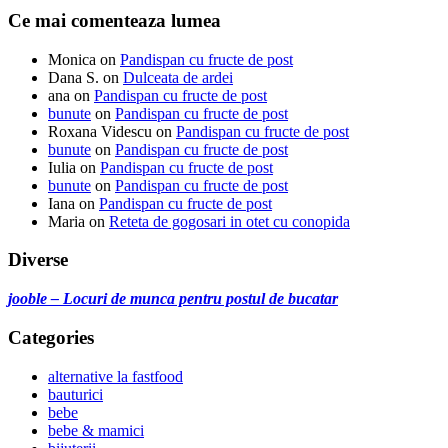
Ce mai comenteaza lumea
Monica
on
Pandispan cu fructe de post
Dana S.
on
Dulceata de ardei
ana
on
Pandispan cu fructe de post
bunute
on
Pandispan cu fructe de post
Roxana Videscu
on
Pandispan cu fructe de post
bunute
on
Pandispan cu fructe de post
Iulia
on
Pandispan cu fructe de post
bunute
on
Pandispan cu fructe de post
Iana
on
Pandispan cu fructe de post
Maria
on
Reteta de gogosari in otet cu conopida
Diverse
jooble – Locuri de munca pentru postul de bucatar
Categories
alternative la fastfood
bauturici
bebe
bebe & mamici