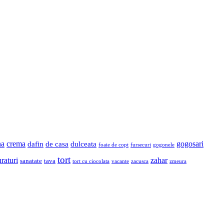
na
crema
gogosari
dafin
de casa
dulceata
foaie de copt
fursecuri
gogonele
tort
raturi
zahar
sanatate
tava
tort cu ciocolata
vacante
zacusca
zmeura