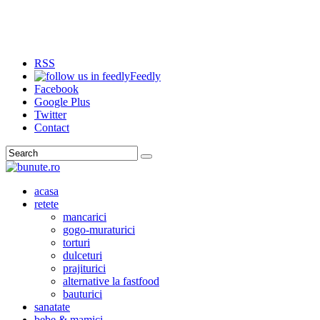
RSS
Feedly
Facebook
Google Plus
Twitter
Contact
Search
acasa
retete
mancarici
gogo-muraturici
torturi
dulceturi
prajiturici
alternative la fastfood
bauturici
sanatate
bebe & mamici