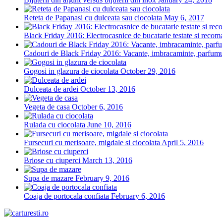
Reteta de Papanasi cu dulceata sau ciocolata
May 6, 2017
Black Friday 2016: Electrocasnice de bucatarie testate si recoma
Cadouri de Black Friday 2016: Vacante, imbracaminte, parfumuri
Gogosi in glazura de ciocolata
October 29, 2016
Dulceata de ardei
October 13, 2016
Vegeta de casa
October 6, 2016
Rulada cu ciocolata
June 10, 2016
Fursecuri cu merisoare, migdale si ciocolata
April 5, 2016
Briose cu ciuperci
March 13, 2016
Supa de mazare
February 9, 2016
Coaja de portocala confiata
February 6, 2016