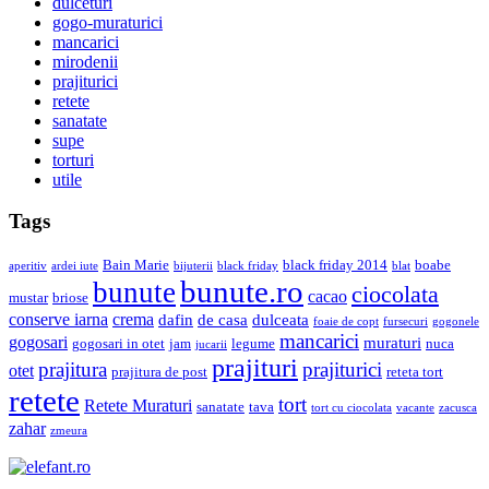
dulceturi
gogo-muraturici
mancarici
mirodenii
prajiturici
retete
sanatate
supe
torturi
utile
Tags
Bain Marie
black friday 2014
boabe
aperitiv
ardei iute
bijuterii
black friday
blat
bunute.ro
bunute
ciocolata
cacao
mustar
briose
conserve iarna
crema
dafin
de casa
dulceata
foaie de copt
fursecuri
gogonele
mancarici
gogosari
muraturi
gogosari in otet
jam
legume
nuca
jucarii
prajituri
prajiturici
prajitura
otet
prajitura de post
reteta tort
retete
tort
Retete Muraturi
sanatate
tava
tort cu ciocolata
vacante
zacusca
zahar
zmeura