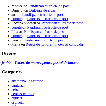
Monica
on
Pandispan cu fructe de post
Dana S.
on
Dulceata de ardei
ana
on
Pandispan cu fructe de post
bunute
on
Pandispan cu fructe de post
Roxana Videscu
on
Pandispan cu fructe de post
bunute
on
Pandispan cu fructe de post
Iulia
on
Pandispan cu fructe de post
bunute
on
Pandispan cu fructe de post
Iana
on
Pandispan cu fructe de post
Maria
on
Reteta de gogosari in otet cu conopida
Diverse
jooble – Locuri de munca pentru postul de bucatar
Categories
alternative la fastfood
bauturici
bebe
bebe & mamici
bijuterii
drumetii