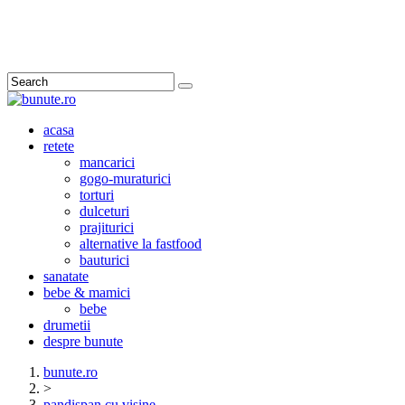
Search
acasa
retete
mancarici
gogo-muraturici
torturi
dulceturi
prajiturici
alternative la fastfood
bauturici
sanatate
bebe & mamici
bebe
drumetii
despre bunute
bunute.ro
>
pandispan cu visine