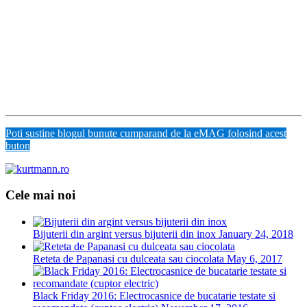
Poti sustine blogul bunute cumparand de la eMAG folosind acest
buton
Cele mai noi
Bijuterii din argint versus bijuterii din inox
January 24, 2018
Reteta de Papanasi cu dulceata sau ciocolata
May 6, 2017
Black Friday 2016: Electrocasnice de bucatarie testate si