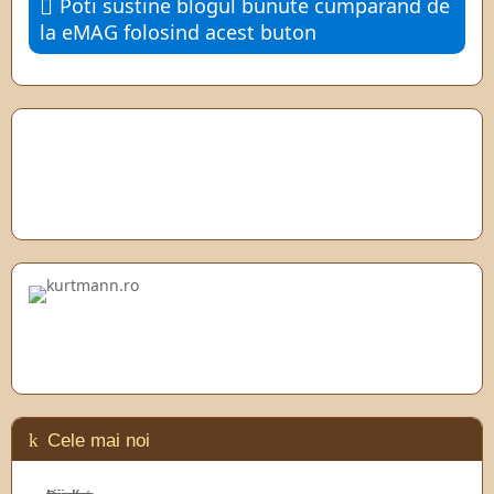
Poti sustine blogul bunute cumparand de
la eMAG folosind acest buton
Cele mai noi