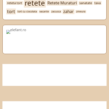
retete
Retete Muraturi
reteta tort
sanatate
tava
tort
zahar
tort cu ciocolata
vacante
zacusca
zmeura