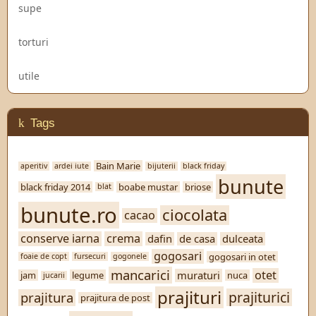
supe
torturi
utile
Tags
Bain Marie
aperitiv
ardei iute
bijuterii
black friday
bunute
black friday 2014
boabe mustar
briose
blat
bunute.ro
ciocolata
cacao
conserve iarna
crema
dafin
de casa
dulceata
gogosari
gogosari in otet
foaie de copt
fursecuri
gogonele
mancarici
otet
muraturi
jam
legume
nuca
jucarii
prajituri
prajiturici
prajitura
prajitura de post