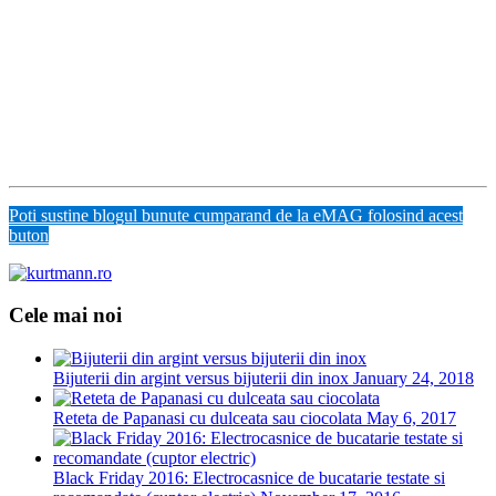
Poti sustine blogul bunute cumparand de la eMAG folosind acest
buton
Cele mai noi
Bijuterii din argint versus bijuterii din inox
January 24, 2018
Reteta de Papanasi cu dulceata sau ciocolata
May 6, 2017
Black Friday 2016: Electrocasnice de bucatarie testate si