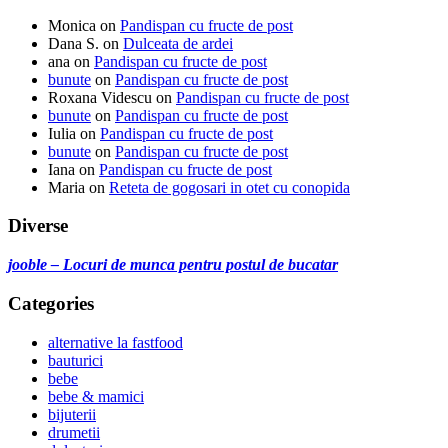
Monica
on
Pandispan cu fructe de post
Dana S.
on
Dulceata de ardei
ana
on
Pandispan cu fructe de post
bunute
on
Pandispan cu fructe de post
Roxana Videscu
on
Pandispan cu fructe de post
bunute
on
Pandispan cu fructe de post
Iulia
on
Pandispan cu fructe de post
bunute
on
Pandispan cu fructe de post
Iana
on
Pandispan cu fructe de post
Maria
on
Reteta de gogosari in otet cu conopida
Diverse
jooble – Locuri de munca pentru postul de bucatar
Categories
alternative la fastfood
bauturici
bebe
bebe & mamici
bijuterii
drumetii