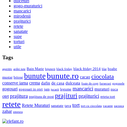
dulceturi
gogo-muraturici
mancarici
mirodenii
prajiturici
retete
sanatate
supe
torturi
utile
Tags
Bain Marie
black friday 2014
boabe
aperitiv
ardei iute
bijuterii
black friday
blat
bunute.ro
bunute
ciocolata
cacao
mustar
briose
conserve iarna
crema
dafin
de casa
dulceata
foaie de copt
fursecuri
gogonele
mancarici
gogosari
muraturi
gogosari in otet
jam
legume
nuca
jucarii
prajituri
prajiturici
prajitura
otet
prajitura de post
reteta tort
retete
tort
Retete Muraturi
sanatate
tava
tort cu ciocolata
vacante
zacusca
zahar
zmeura