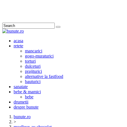
Search
acasa
retete
mancarici
gogo-muraturici
torturi
dulceturi
prajiturici
alternative la fastfood
bauturici
sanatate
bebe & mamici
bebe
drumetii
despre bunute
bunute.ro
>
moelleux au chocolat