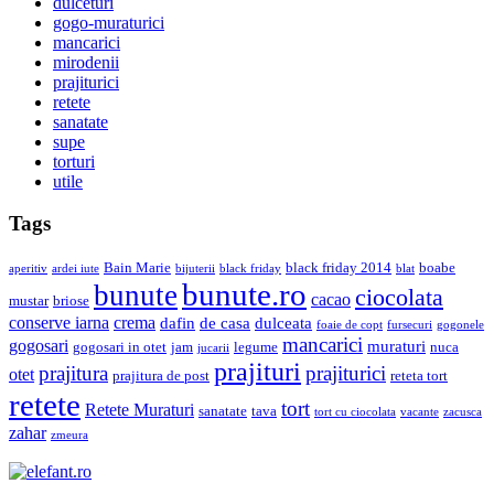
dulceturi
gogo-muraturici
mancarici
mirodenii
prajiturici
retete
sanatate
supe
torturi
utile
Tags
Bain Marie
black friday 2014
boabe
aperitiv
ardei iute
bijuterii
black friday
blat
bunute.ro
bunute
ciocolata
cacao
mustar
briose
conserve iarna
crema
dafin
de casa
dulceata
foaie de copt
fursecuri
gogonele
mancarici
gogosari
muraturi
gogosari in otet
jam
legume
nuca
jucarii
prajituri
prajiturici
prajitura
otet
prajitura de post
reteta tort
retete
tort
Retete Muraturi
sanatate
tava
tort cu ciocolata
vacante
zacusca
zahar
zmeura