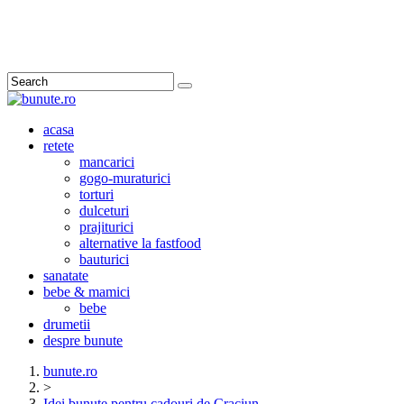
Search
acasa
retete
mancarici
gogo-muraturici
torturi
dulceturi
prajiturici
alternative la fastfood
bauturici
sanatate
bebe & mamici
bebe
drumetii
despre bunute
bunute.ro
>
Idei bunute pentru cadouri de Craciun