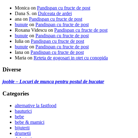
Monica
on
Pandispan cu fructe de post
Dana S.
on
Dulceata de ardei
ana
on
Pandispan cu fructe de post
bunute
on
Pandispan cu fructe de post
Roxana Videscu
on
Pandispan cu fructe de post
bunute
on
Pandispan cu fructe de post
Iulia
on
Pandispan cu fructe de post
bunute
on
Pandispan cu fructe de post
Iana
on
Pandispan cu fructe de post
Maria
on
Reteta de gogosari in otet cu conopida
Diverse
jooble – Locuri de munca pentru postul de bucatar
Categories
alternative la fastfood
bauturici
bebe
bebe & mamici
bijuterii
drumetii