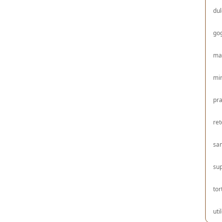
dul
gog
ma
mir
pra
ret
sa
su
tor
uti