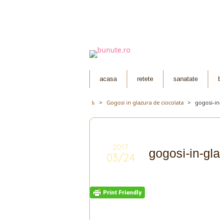
acasa
retete
sanatate
>
Gogosi in glazura de ciocolata
>
gogosi-in
2017
gogosi-in-gl
03/24