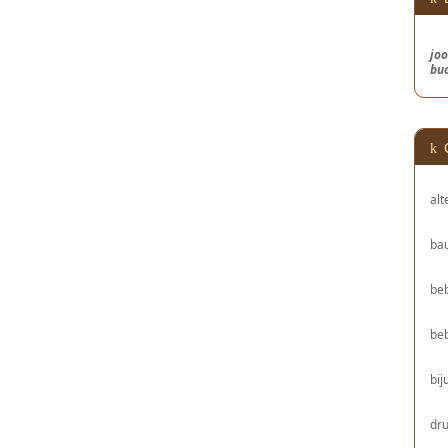
joo
bu
alt
bau
be
be
bij
dru