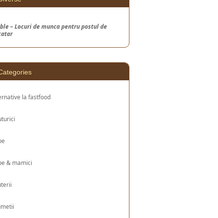
ble – Locuri de munca pentru postul de
catar
Categories
ernative la fastfood
turici
be
be & mamici
uterii
metii