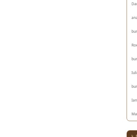
Da
an
bu
Ro
bu
Iul
bu
Ia
Ma