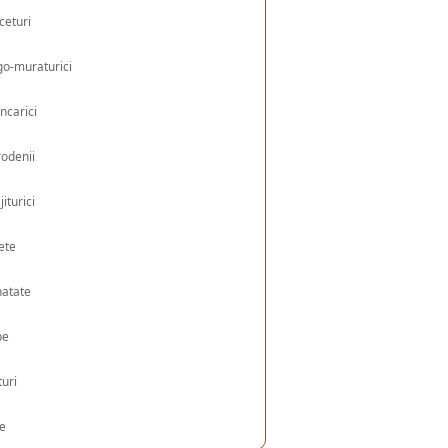
ceturi
o-muraturici
ncarici
odenii
jiturici
ete
natate
pe
turi
le