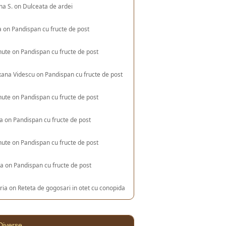
na S.
on
Dulceata de ardei
a
on
Pandispan cu fructe de post
nute
on
Pandispan cu fructe de post
xana Videscu
on
Pandispan cu fructe de post
nute
on
Pandispan cu fructe de post
ia
on
Pandispan cu fructe de post
nute
on
Pandispan cu fructe de post
na
on
Pandispan cu fructe de post
ria
on
Reteta de gogosari in otet cu conopida
Diverse