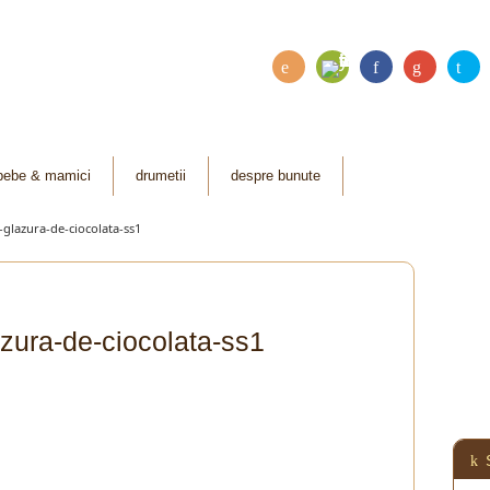
Fee
RSS
Fac
Go
Twi
dly
ebo
ogl
tter
ok
e
bebe & mamici
drumetii
despre bunute
Plu
-glazura-de-ciocolata-ss1
s
azura-de-ciocolata-ss1