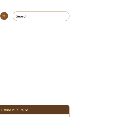
Con
tact
Sustine bunute.ro