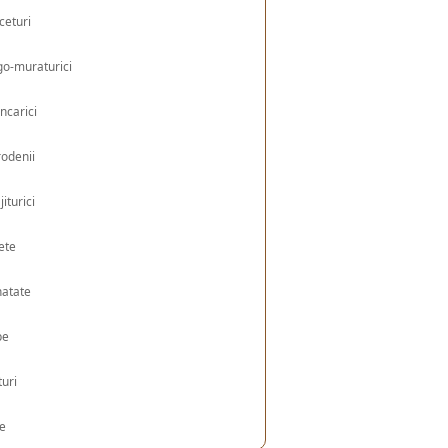
ceturi
o-muraturici
ncarici
odenii
jiturici
ete
natate
pe
turi
le