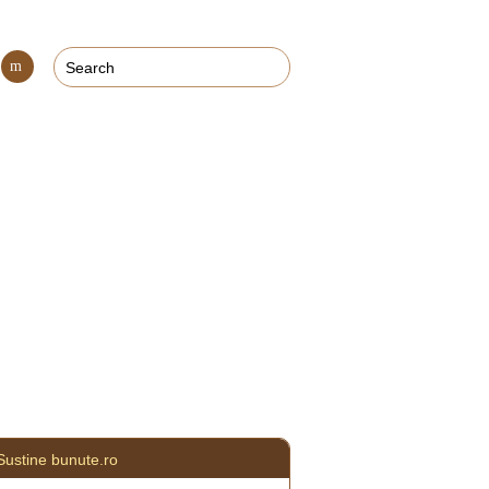
Con
tact
Sustine bunute.ro