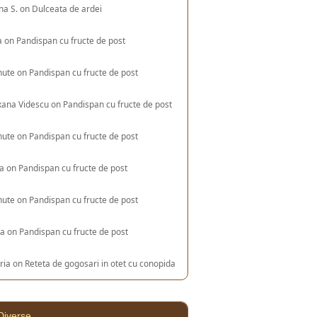
na S.
on
Dulceata de ardei
a
on
Pandispan cu fructe de post
nute
on
Pandispan cu fructe de post
xana Videscu
on
Pandispan cu fructe de post
nute
on
Pandispan cu fructe de post
ia
on
Pandispan cu fructe de post
nute
on
Pandispan cu fructe de post
na
on
Pandispan cu fructe de post
ria
on
Reteta de gogosari in otet cu conopida
Diverse