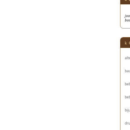
joo
bu
alt
bau
be
be
bij
dru