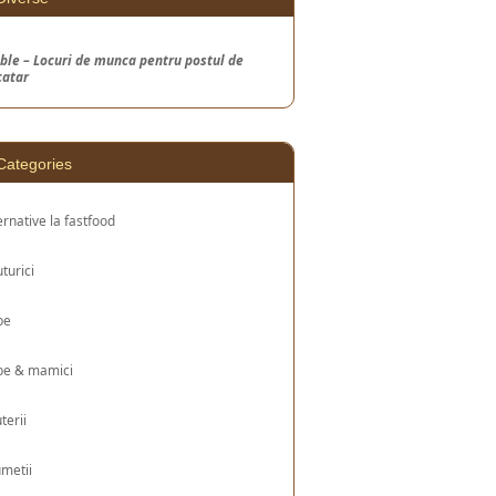
ble – Locuri de munca pentru postul de
catar
Categories
ernative la fastfood
turici
be
be & mamici
uterii
metii