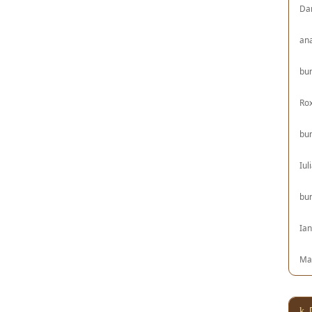
Da
an
bu
Ro
bu
Iul
bu
Ia
Ma