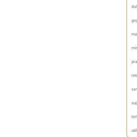
dul
gog
ma
mir
pra
ret
sa
su
tor
uti