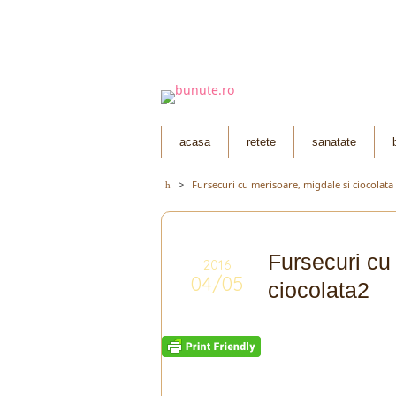
acasa
retete
sanatate
>
Fursecuri cu merisoare, migdale si ciocolata
Fursecuri cu
2016
04/05
ciocolata2