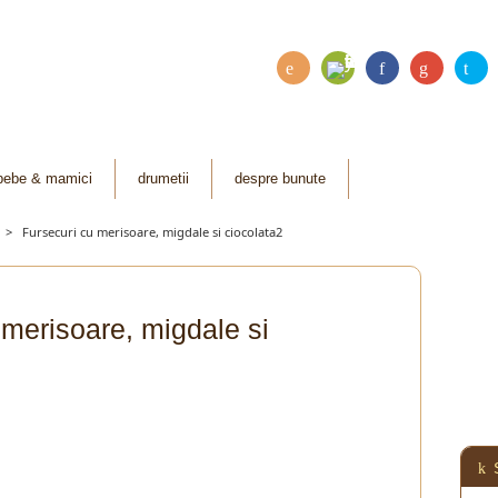
Fee
RSS
Fac
Go
Twi
dly
ebo
ogl
tter
ok
e
bebe & mamici
drumetii
despre bunute
Plu
>
Fursecuri cu merisoare, migdale si ciocolata2
s
 merisoare, migdale si