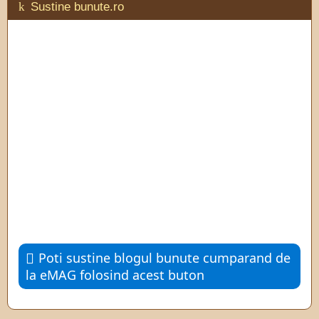
Sustine bunute.ro
Poti sustine blogul bunute cumparand de
la eMAG folosind acest buton