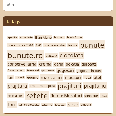
utile
Tags
Bain Marie
aperitiv
ardei iute
bijuterii
black friday
bunute
black friday 2014
boabe mustar
briose
blat
bunute.ro
ciocolata
cacao
conserve iarna
crema
dafin
de casa
dulceata
gogosari
gogosari in otet
foaie de copt
fursecuri
gogonele
mancarici
otet
muraturi
jam
legume
nuca
jucarii
prajituri
prajiturici
prajitura
prajitura de post
retete
Retete Muraturi
reteta tort
sanatate
tava
tort
zahar
tort cu ciocolata
vacante
zacusca
zmeura