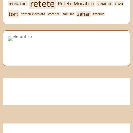
retete
Retete Muraturi
reteta tort
sanatate
tava
tort
zahar
tort cu ciocolata
vacante
zacusca
zmeura