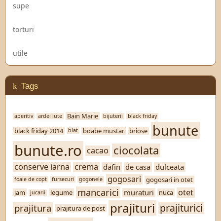
supe
torturi
utile
Tags
Bain Marie
aperitiv
ardei iute
bijuterii
black friday
bunute
black friday 2014
boabe mustar
briose
blat
bunute.ro
ciocolata
cacao
conserve iarna
crema
dafin
de casa
dulceata
gogosari
gogosari in otet
foaie de copt
fursecuri
gogonele
mancarici
otet
muraturi
jam
legume
nuca
jucarii
prajituri
prajiturici
prajitura
prajitura de post