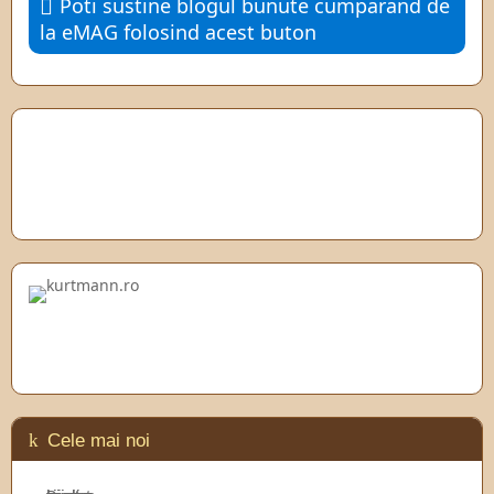
Poti sustine blogul bunute cumparand de
la eMAG folosind acest buton
Cele mai noi