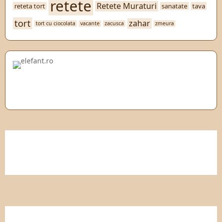
retete
Retete Muraturi
reteta tort
sanatate
tava
tort
zahar
tort cu ciocolata
vacante
zacusca
zmeura