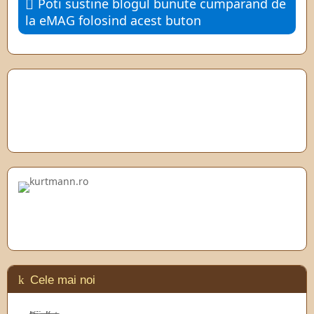
Poti sustine blogul bunute cumparand de
la eMAG folosind acest buton
Cele mai noi