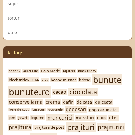
supe
torturi
utile
Tags
Bain Marie
aperitiv
ardei iute
bijuterii
black friday
bunute
black friday 2014
boabe mustar
briose
blat
bunute.ro
ciocolata
cacao
conserve iarna
crema
dafin
de casa
dulceata
gogosari
gogosari in otet
foaie de copt
fursecuri
gogonele
mancarici
otet
muraturi
jam
legume
nuca
jucarii
prajituri
prajiturici
prajitura
prajitura de post