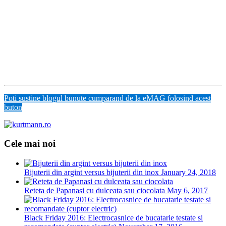
Poti sustine blogul bunute cumparand de la eMAG folosind acest
buton
Cele mai noi
Bijuterii din argint versus bijuterii din inox
January 24, 2018
Reteta de Papanasi cu dulceata sau ciocolata
May 6, 2017
Black Friday 2016: Electrocasnice de bucatarie testate si