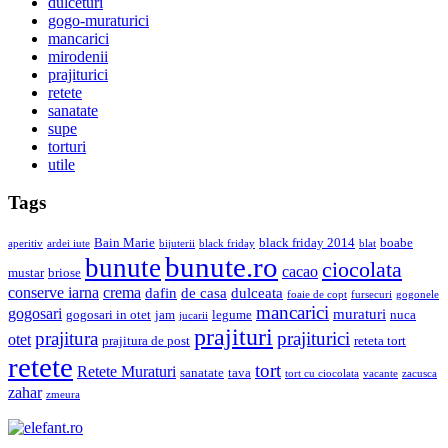
dulceturi
gogo-muraturici
mancarici
mirodenii
prajiturici
retete
sanatate
supe
torturi
utile
Tags
Bain Marie
black friday 2014
boabe
aperitiv
ardei iute
bijuterii
black friday
blat
bunute.ro
bunute
ciocolata
cacao
mustar
briose
conserve iarna
crema
dafin
de casa
dulceata
foaie de copt
fursecuri
gogonele
mancarici
gogosari
muraturi
gogosari in otet
jam
legume
nuca
jucarii
prajituri
prajiturici
prajitura
otet
prajitura de post
reteta tort
retete
tort
Retete Muraturi
sanatate
tava
tort cu ciocolata
vacante
zacusca
zahar
zmeura