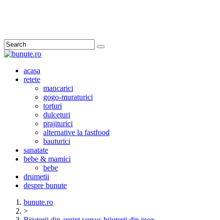
Search
acasa
retete
mancarici
gogo-muraturici
torturi
dulceturi
prajiturici
alternative la fastfood
bauturici
sanatate
bebe & mamici
bebe
drumetii
despre bunute
bunute.ro
>
Bijuterii din argint versus bijuterii din inox