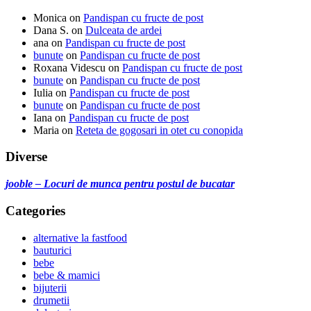
Monica
on
Pandispan cu fructe de post
Dana S.
on
Dulceata de ardei
ana
on
Pandispan cu fructe de post
bunute
on
Pandispan cu fructe de post
Roxana Videscu
on
Pandispan cu fructe de post
bunute
on
Pandispan cu fructe de post
Iulia
on
Pandispan cu fructe de post
bunute
on
Pandispan cu fructe de post
Iana
on
Pandispan cu fructe de post
Maria
on
Reteta de gogosari in otet cu conopida
Diverse
jooble – Locuri de munca pentru postul de bucatar
Categories
alternative la fastfood
bauturici
bebe
bebe & mamici
bijuterii
drumetii