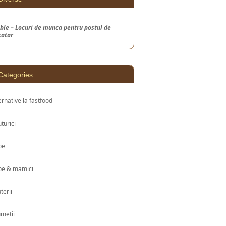
ble – Locuri de munca pentru postul de
catar
Categories
ernative la fastfood
turici
be
be & mamici
uterii
metii