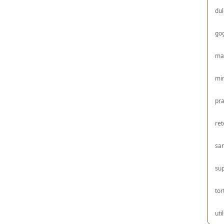
dul
gog
ma
mir
pra
ret
sa
su
tor
uti