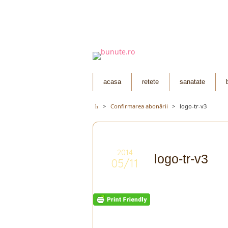
acasa
retete
sanatate
>
Confirmarea abonării
>
logo-tr-v3
2014
logo-tr-v3
05/11