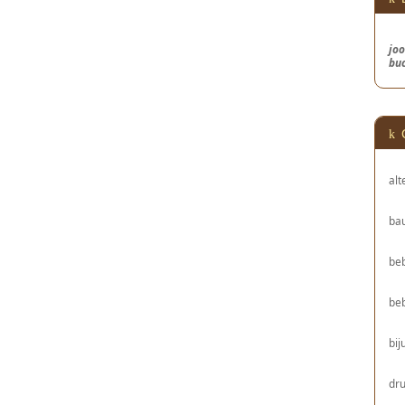
joo
bu
alt
bau
be
be
bij
dru