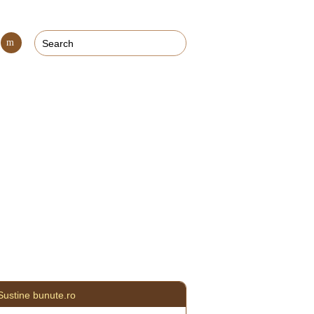
Con
tact
Sustine bunute.ro