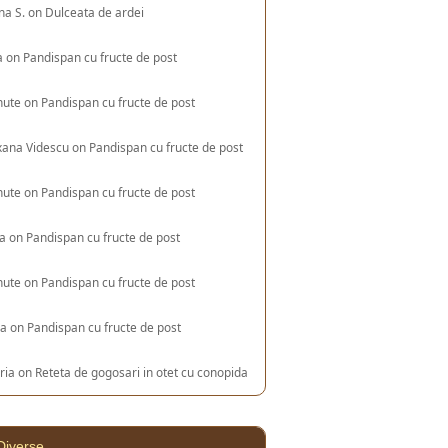
na S.
on
Dulceata de ardei
a
on
Pandispan cu fructe de post
nute
on
Pandispan cu fructe de post
xana Videscu
on
Pandispan cu fructe de post
nute
on
Pandispan cu fructe de post
ia
on
Pandispan cu fructe de post
nute
on
Pandispan cu fructe de post
na
on
Pandispan cu fructe de post
ria
on
Reteta de gogosari in otet cu conopida
Diverse