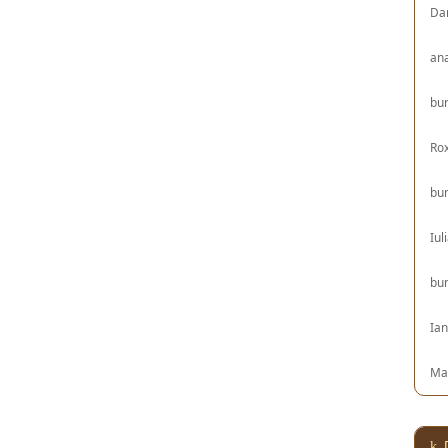
Da
an
bu
Ro
bu
Iul
bu
Ia
Ma