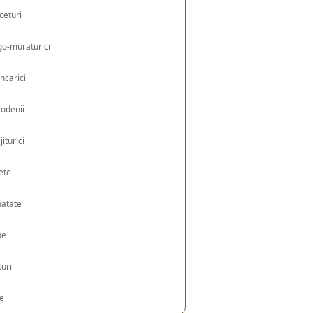
ceturi
o-muraturici
ncarici
odenii
jiturici
ete
natate
pe
turi
le