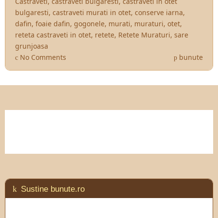
Castraveti
,
castraveti bulgaresti
,
castraveti in otet
bulgaresti
,
castraveti murati in otet
,
conserve iarna
,
dafin
,
foaie dafin
,
gogonele
,
murati
,
muraturi
,
otet
,
reteta castraveti in otet
,
retete
,
Retete Muraturi
,
sare
grunjoasa
No Comments
bunute
Sustine bunute.ro