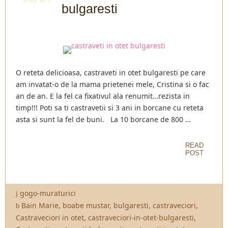
bulgaresti
O reteta delicioasa, castraveti in otet bulgaresti pe care
am invatat-o de la mama prietenei mele, Cristina si o fac
an de an. E la fel ca fixativul ala renumit…rezista in
timp!!! Poti sa ti castravetii si 3 ani in borcane cu reteta
asta si sunt la fel de buni. La 10 borcane de 800 …
READ
POST
gogo-muraturici
Bain Marie
,
boabe mustar
,
bulgaresti
,
castraveciori
,
Castraveciori in otet
,
castraveciori-in-otet-bulgaresti
,