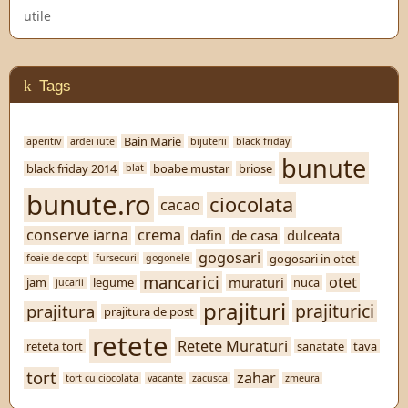
utile
Tags
Bain Marie
aperitiv
ardei iute
bijuterii
black friday
bunute
black friday 2014
boabe mustar
briose
blat
bunute.ro
ciocolata
cacao
conserve iarna
crema
dafin
de casa
dulceata
gogosari
gogosari in otet
foaie de copt
fursecuri
gogonele
mancarici
otet
muraturi
jam
legume
nuca
jucarii
prajituri
prajiturici
prajitura
prajitura de post
retete
Retete Muraturi
reteta tort
sanatate
tava
tort
zahar
tort cu ciocolata
vacante
zacusca
zmeura